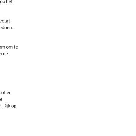
 op het
rvolgt
eedoen.
lkom om te
n de
tot en
ze
. Kijk op