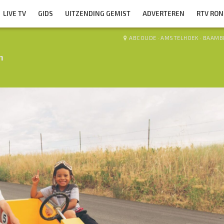
LIVE TV
GIDS
UITZENDING GEMIST
ADVERTEREN
RTV RO
ABCOUDE
·
AMSTELHOEK
·
BAAMB
n