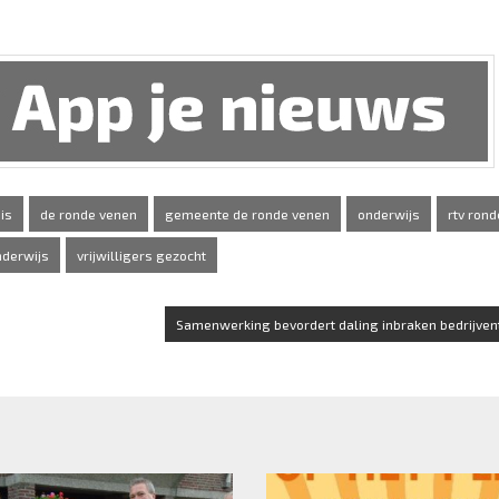
is
de ronde venen
gemeente de ronde venen
onderwijs
rtv ron
nderwijs
vrijwilligers gezocht
Samenwerking bevordert daling inbraken bedrijvent