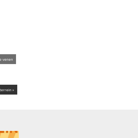
de venen
errein »