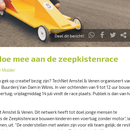
Deel dit bericht!
 doe mee aan de zeepkistenrace
y Mulder
gek op creatief bezig zijn? TechNet Amstel & Venen organiseert van
n Buurderij Van Dam in Wilnis. In vier ochtenden van 9 tot 12 uur bou
rtuig; vrijdagmiddag 14 juli vindt de race plaats. Publiek is dan van 
et Amstel & Venen. Dit netwerk heeft tot doel jonge mensen te
ns de Zeepkistenrace bouwen kinderen een voertuig zonder motor”, l
 uit. “De onderstellen met wielen zijn voor elk team gelijk; de res