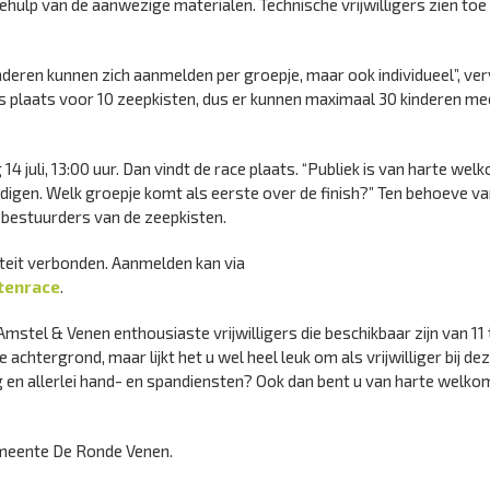
hulp van de aanwezige materialen. Technische vrijwilligers zien toe
nderen kunnen zich aanmelden per groepje, maar ook individueel”, ve
r is plaats voor 10 zeepkisten, dus er kunnen maximaal 30 kinderen m
4 juli, 13:00 uur. Dan vindt de race plaats. “Publiek is van harte we
igen. Welk groepje komt als eerste over de finish?” Ten behoeve va
e bestuurders van de zeepkisten.
iteit verbonden. Aanmelden kan via
tenrace
.
tel & Venen enthousiaste vrijwilligers die beschikbaar zijn van 11 
e achtergrond, maar lijkt het u wel heel leuk om als vrijwilliger bij de
ng en allerlei hand- en spandiensten? Ook dan bent u van harte welkom
emeente De Ronde Venen.