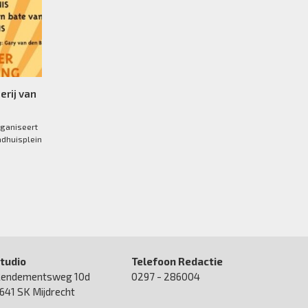
erij van
rganiseert
adhuisplein
tudio
Telefoon Redactie
endementsweg 10d
0297 - 286004
641 SK Mijdrecht