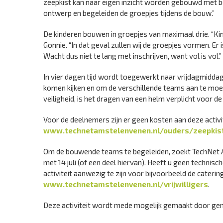
zeepkist kan naar eigen inzicht worden gebouwd met be
ontwerp en begeleiden de groepjes tijdens de bouw.”
De kinderen bouwen in groepjes van maximaal drie. “Ki
Gonnie. “In dat geval zullen wij de groepjes vormen. E
Wacht dus niet te lang met inschrijven, want vol is vol.”
In vier dagen tijd wordt toegewerkt naar vrijdagmiddag 1
komen kijken en om de verschillende teams aan te moed
veiligheid, is het dragen van een helm verplicht voor d
Voor de deelnemers zijn er geen kosten aan deze activ
www.technetamstelenvenen.nl/ouders/zeepkis
Om de bouwende teams te begeleiden, zoekt TechNet Ams
met 14 juli (of een deel hiervan). Heeft u geen technisch
activiteit aanwezig te zijn voor bijvoorbeeld de cateri
www.technetamstelenvenen.nl/vrijwilligers
.
Deze activiteit wordt mede mogelijk gemaakt door g