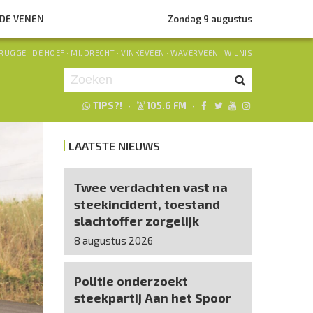
NDE VENEN
Zondag 9 augustus
RUGGE
·
DE HOEF
·
MIJDRECHT
·
VINKEVEEN
·
WAVERVEEN
·
WILNIS
TIPS?!
·
105.6 FM
·
Je luistert nu naar
uur 1 van 0
LAATSTE NIEUWS
«
Vorig uur
Volgend uur
»
Twee verdachten vast na
steekincident, toestand
slachtoffer zorgelijk
8 augustus 2026
Politie onderzoekt
steekpartij Aan het Spoor