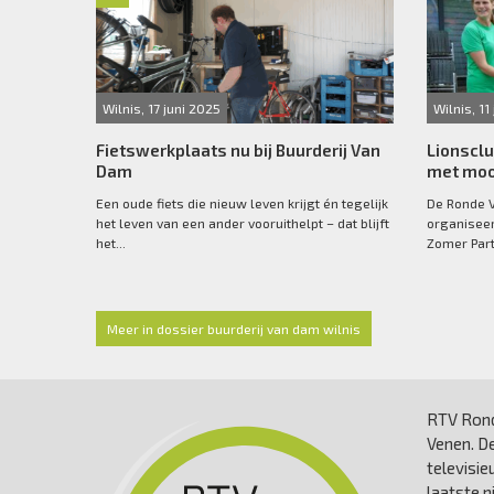
Wilnis, 17 juni 2025
Wilnis, 11
Fietswerkplaats nu bij Buurderij Van
Lionsclu
Dam
met moo
Een oude fiets die nieuw leven krijgt én tegelijk
De Ronde V
het leven van een ander vooruithelpt – dat blijft
organiseer
het...
Zomer Part
Meer in dossier buurderij van dam wilnis
RTV Rond
Venen. De
televisie
laatste 