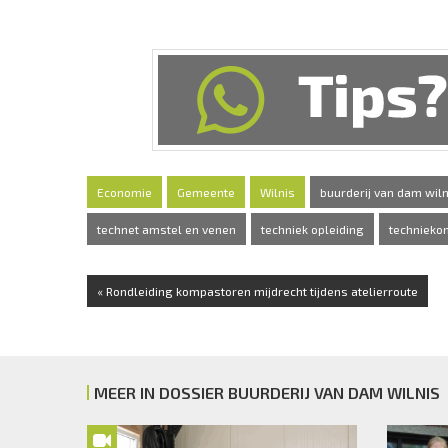
Economie
Gemeente
Wilnis
buurderij van dam wiln
technet amstel en venen
techniek opleiding
technieko
« Rondleiding kompastoren mijdrecht tijdens atelierroute
MEER IN DOSSIER BUURDERIJ VAN DAM WILNIS