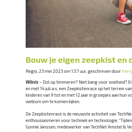
Bouw je eigen zeepkist en
Regio, 23 mei 2023 om 1:57 uur, geschreven door
Ferr
Wilnis
– Dol op timmeren? Niet bang voor snelheid? En 
en met 14 juli a.s. een Zeepkistenrace op het terrein va
kinderen van 9 tot en met 12 jaar in groepjes aan hun voe
welkom om te komen kijken.
De Zeepkistenrace is de nieuwste activiteit van TechN
enthousiasmeren voor techniek en technologie. “Tijde
Gonnie Janssen, medewerker van TechNet Amstel & Venen,