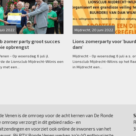
 juli 2022
Mijdrecht, 20 juni 2022
b zomer party groot succes
Lions zomerparty voor 'buurd
ie opbrengst
dam'
enen - Op woensdag 6 juli jl.
Mijdrecht - Op woensdag 6 juli a.s. o
de de Lionsclub Mijdrecht-Wilnis een
Lionsclub Mijdrecht-Wilnis op het Ra
y met een...
in Mijdrecht een...
e Venen is de omroep voor de acht kernen van De Ronde
S
 omroep verzorgt in dit gebied radio- en
R
uitzendingen en voorziet ook online de inwoners van het
3
nieuws. Bij RTV Ronde Venen werken zo'n 40 enthousiaste