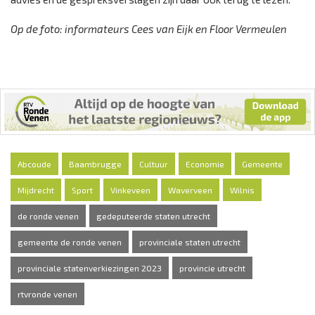
Op de foto: informateurs Cees van Eijk en Floor Vermeulen
Abcoude
Baambrugge
Cultuur
Economie
Gemeente
Mijdrecht
Sport
Vinkeveen
Waverveen
Wilnis
de ronde venen
gedeputeerde staten utrecht
gemeente de ronde venen
provinciale staten utrecht
provinciale statenverkiezingen 2023
provincie utrecht
rtvronde venen