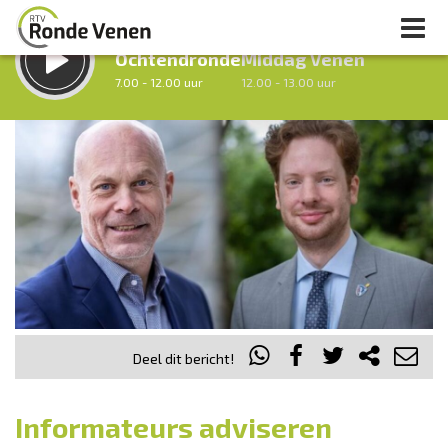
LUISTER LIVE:
STRAKS:
Ochtendronde
Middag Venen
7.00 - 12.00 uur
12.00 - 13.00 uur
uur 1 van 0
Vorig uur
Volgend uur
Inklappen
Deel dit bericht!
Informateurs adviseren