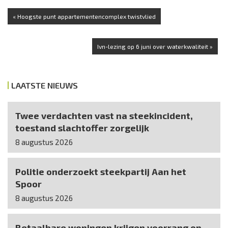
« Hoogste punt appartementencomplex twistvlied
Ivn-lezing op 6 juni over waterkwaliteit »
LAATSTE NIEUWS
Twee verdachten vast na steekincident,
toestand slachtoffer zorgelijk
8 augustus 2026
Politie onderzoekt steekpartij Aan het
Spoor
8 augustus 2026
Betaalbare woningen krijgen voorrang op