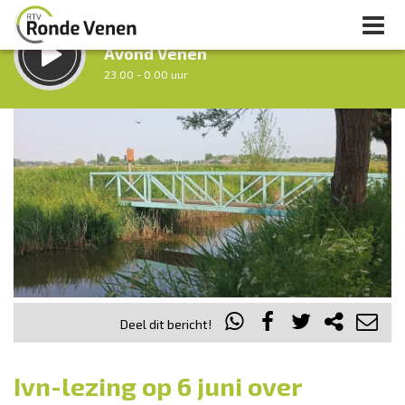
LUISTER LIVE:
Avond Venen
23.00 - 0.00 uur
STRAKS:
Nacht van De Ronde Venen
0.00 - 7.00 uur
uur 1 van 0
Vorig uur
Volgend uur
Inklappen
Deel dit bericht!
Ivn-lezing op 6 juni over