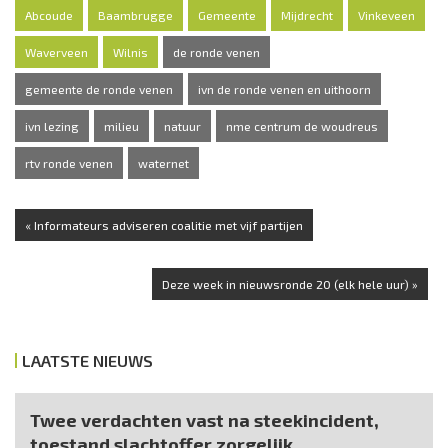
Abcoude
Baambrugge
Gemeente
Mijdrecht
Vinkeveen
Waverveen
Wilnis
de ronde venen
gemeente de ronde venen
ivn de ronde venen en uithoorn
ivn lezing
milieu
natuur
nme centrum de woudreus
rtv ronde venen
waternet
« Informateurs adviseren coalitie met vijf partijen
Deze week in nieuwsronde 20 (elk hele uur) »
LAATSTE NIEUWS
Twee verdachten vast na steekincident,
toestand slachtoffer zorgelijk