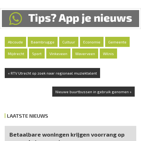
Abcoude
Baambrugge
Cultuur
Economie
Gemeente
Mijdrecht
Sport
Vinkeveen
Waverveen
Wilnis
« RTV Utrecht op zoek naar regionaal muziektalent
Nieuwe buurtbussen in gebruik genomen »
LAATSTE NIEUWS
Betaalbare woningen krijgen voorrang op