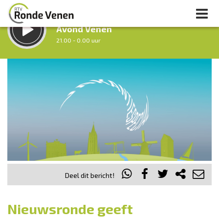
LUISTER LIVE:
Avond Venen
21.00 - 0.00 uur
STRAKS:
Nacht van De Ronde Venen
0.00 - 7.00 uur
uur 1 van 0
Vorig uur
Volgend uur
Inklappen
Deel dit bericht!
Nieuwsronde geeft