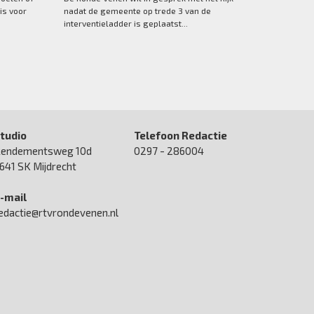
is voor
nadat de gemeente op trede 3 van de
interventieladder is geplaatst...
tudio
Telefoon Redactie
endementsweg 10d
0297 - 286004
641 SK Mijdrecht
-mail
edactie@rtvrondevenen.nl