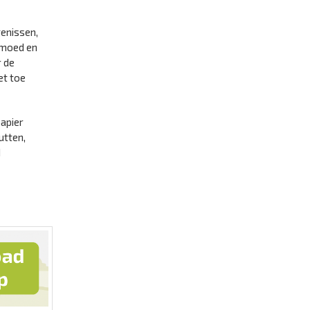
genissen,
 moed en
r de
et toe
papier
utten,
d