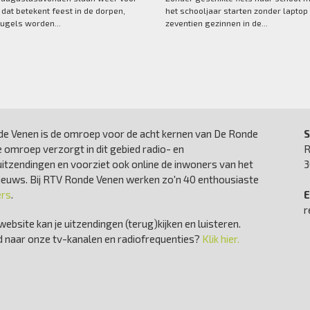
 dat betekent feest in de dorpen,
het schooljaar starten zonder laptop 
ugels worden...
zeventien gezinnen in de...
e Venen is de omroep voor de acht kernen van De Ronde
S
 omroep verzorgt in dit gebied radio- en
R
uitzendingen en voorziet ook online de inwoners van het
3
nieuws. Bij RTV Ronde Venen werken zo'n 40 enthousiaste
ers
.
E
r
website kan je uitzendingen (terug)kijken en luisteren.
 naar onze tv-kanalen en radiofrequenties?
Klik hier.