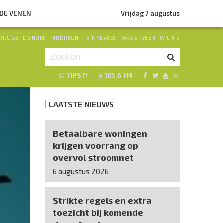
NDE VENEN
Vrijdag 7 augustus
RUGGE
·
DE HOEF
·
MIJDRECHT
·
VINKEVEEN
·
WAVERVEEN
·
WILNIS
TIPS?!
·
105.6 FM
·
Je luistert nu naar
uur 1 van 0
LAATSTE NIEUWS
«
Vorig uur
Volgend uur
»
Betaalbare woningen
krijgen voorrang op
overvol stroomnet
6 augustus 2026
Strikte regels en extra
toezicht bij komende