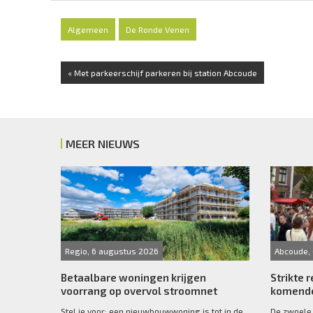
Algemeen
De Ronde Venen
« Met parkeerschijf parkeren bij station Abcoude
MEER NIEUWS
Regio, 6 augustus 2026
Abcoude,
Betaalbare woningen krijgen
Strikte r
voorrang op overvol stroomnet
komende
Stel je voor: een nieuwbouwwoning is tot in de
De zwoele