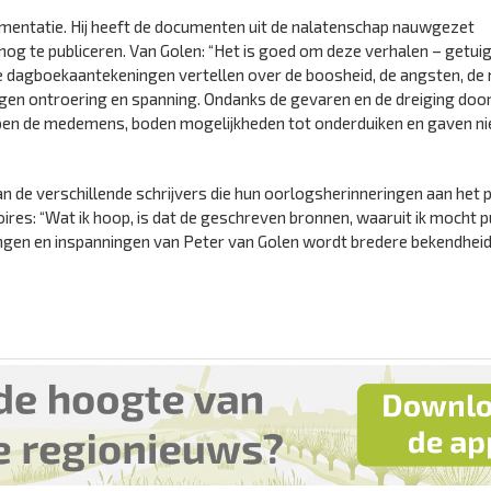
mentatie. Hij heeft de documenten uit de nalatenschap nauwgezet
og te publiceren. Van Golen: “Het is goed om deze verhalen – getui
e dagboekaantekeningen vertellen over de boosheid, de angsten, de
engen ontroering en spanning. Ondanks de gevaren en de dreiging doo
ielpen de medemens, boden mogelijkheden tot onderduiken en gaven ni
 de verschillende schrijvers die hun oorlogsherinneringen aan het 
ires: “Wat ik hoop, is dat de geschreven bronnen, waaruit ik mocht p
rsingen en inspanningen van Peter van Golen wordt bredere bekendhei