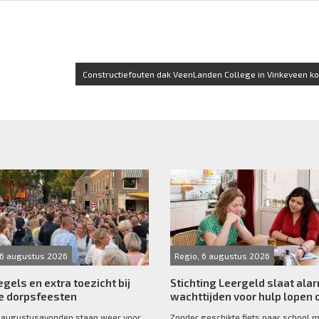
Constructiefouten dak VeenLanden College in Vinkeveen kos
 6 augustus 2026
Regio, 6 augustus 2026
egels en extra toezicht bij
Stichting Leergeld slaat ala
 dorpsfeesten
wachttijden voor hulp lopen 
 augustusavonden staan weer voor
Zonder geschikte fiets naar school 