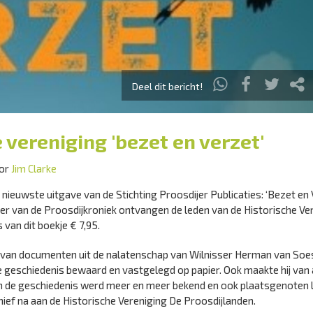
Deel dit bericht!
 vereniging 'bezet en verzet'
oor
Jim Clarke
ieuwste uitgave van de Stichting Proosdijer Publicaties: ‘Bezet en 
r van de Proosdijkroniek ontvangen de leden van de Historische Ve
 van dit boekje € 7,95.
 van documenten uit de nalatenschap van Wilnisser Herman van Soest
jke geschiedenis bewaard en vastgelegd op papier. Ook maakte hij van a
van de geschiedenis werd meer en meer bekend en ook plaatsgenoten
chief na aan de Historische Vereniging De Proosdijlanden.