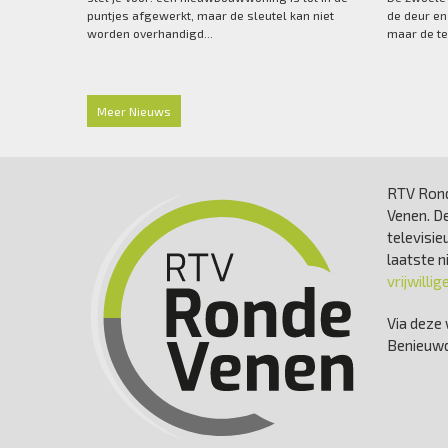
puntjes afgewerkt, maar de sleutel kan niet
de deur en
worden overhandigd...
maar de te
Meer Nieuws
RTV Rond
Venen. De
televisie
laatste 
vrijwillig
Via deze 
Benieuwd