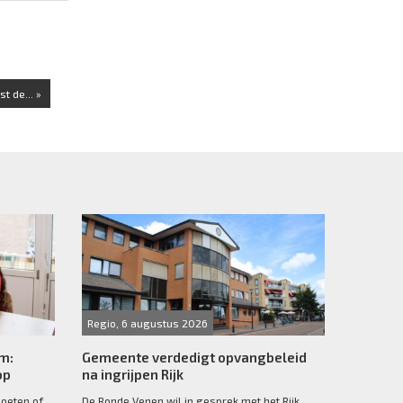
t de... »
Regio, 6 augustus 2026
rm:
Gemeente verdedigt opvangbeleid
op
na ingrijpen Rijk
moeten of
De Ronde Venen wil in gesprek met het Rijk