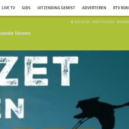
LIVE TV
GIDS
UITZENDING GEMIST
ADVERTEREN
RTV RO
ABCOUDE
·
AMSTELHOEK
·
BAAMB
Ronde Venen