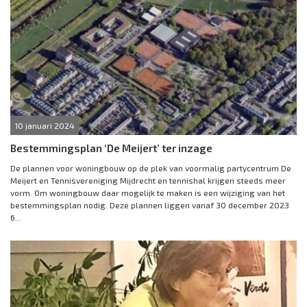
10 januari 2024
Bestemmingsplan ‘De Meijert’ ter inzage
De plannen voor woningbouw op de plek van voormalig partycentrum De
Meijert en Tennisvereniging Mijdrecht en tennishal krijgen steeds meer
vorm. Om woningbouw daar mogelijk te maken is een wijziging van het
bestemmingsplan nodig. Deze plannen liggen vanaf 30 december 2023
6...