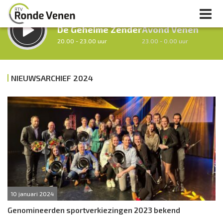
LUISTER LIVE:
STRAKS:
De Geheime Zender
Avond Venen
20.00 - 23.00 uur
23.00 - 0.00 uur
NIEUWSARCHIEF 2024
uur 1 van 0
Vorig uur
Volgend uur
Inklappen
10 januari 2024
Genomineerden sportverkiezingen 2023 bekend