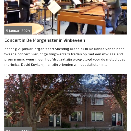
5 januari 2024
Concert in De Morgenster in Vinkeveen
Zondag 21 januari organiseert Stichting Klassiek in De Ronde Venen haar
tweede concert: vier jonge slagwerkers treden op met een afwisselend
programma, waarin een hoofdrol zal zijn weggelegd voor de melodieuze
marimba. David Kuyken jr. en zijn vrienden zijn specialisten in...