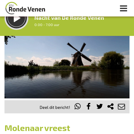
LUISTER LIVE:
Nacht van De Ronde Venen
0.00 - 7.00 uur
STRAKS:
Ochtendronde
7.00 - 12.00 uur
uur 1 van 0
Vorig uur
Volgend uur
Inklappen
Deel dit bericht!
Molenaar vreest