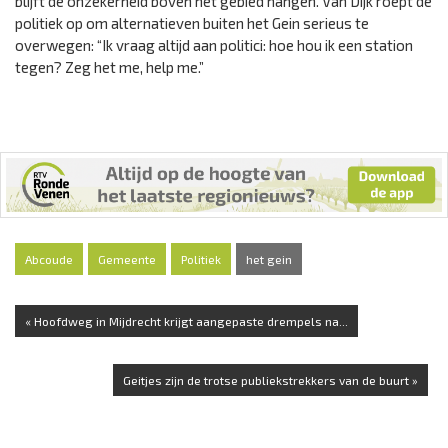
blijft de onzekerheid boven het gebied hangen. Van Dijk roept de
politiek op om alternatieven buiten het Gein serieus te
overwegen: “Ik vraag altijd aan politici: hoe hou ik een station
tegen? Zeg het me, help me.”
Abcoude
Gemeente
Politiek
het gein
« Hoofdweg in Mijdrecht krijgt aangepaste drempels na...
Geitjes zijn de trotse publiekstrekkers van de buurt »