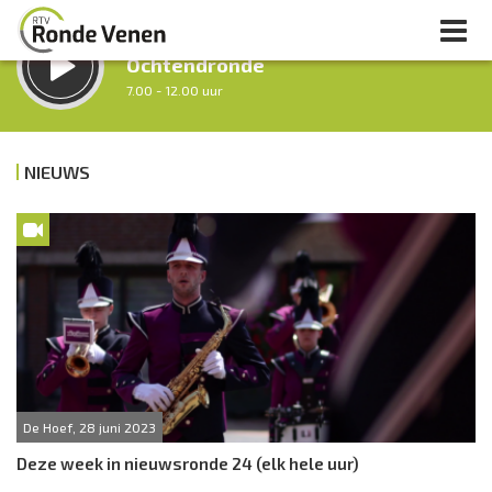
LUISTER LIVE:
Ochtendronde
7.00 - 12.00 uur
STRAKS:
Tussen Twaalf en Twee
NIEUWS
12.00 - 14.00 uur
uur 1 van 0
Vorig uur
Volgend uur
Inklappen
De Hoef, 28 juni 2023
Deze week in nieuwsronde 24 (elk hele uur)