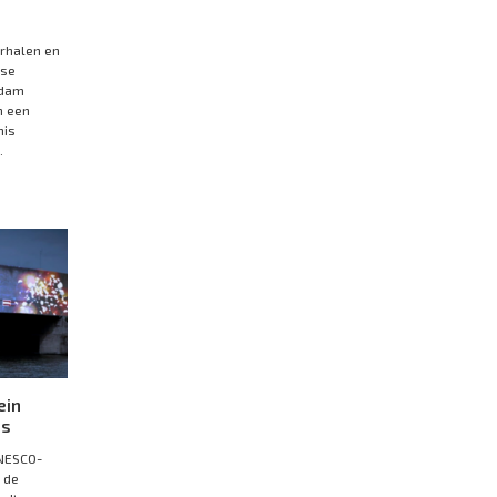
erhalen en
dse
rdam
n een
nis
.
ein
us
NESCO-
 de