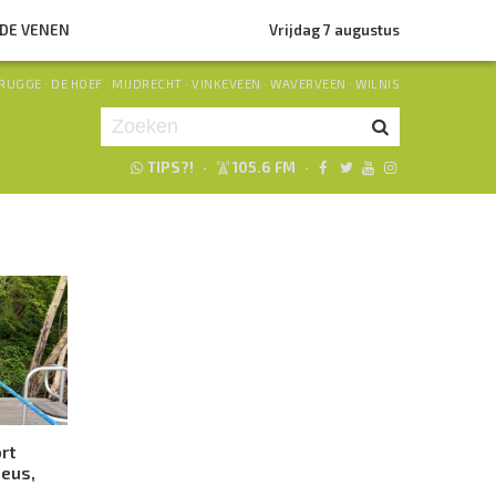
NDE VENEN
Vrijdag 7 augustus
RUGGE
·
DE HOEF
·
MIJDRECHT
·
VINKEVEEN
·
WAVERVEEN
·
WILNIS
TIPS?!
·
105.6 FM
·
Je luistert nu naar
uur 1 van 0
«
Vorig uur
Volgend uur
»
rt
ieus,