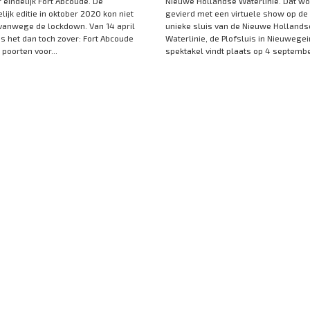
 eindelijk Fort Abcoude. De
Nieuwe Hollandse Waterlinie. Dat wo
ijk editie in oktober 2020 kon niet
gevierd met een virtuele show op d
anwege de lockdown. Van 14 april
unieke sluis van de Nieuwe Hollands
is het dan toch zover: Fort Abcoude
Waterlinie, de Plofsluis in Nieuwegei
poorten voor...
spektakel vindt plaats op 4 september