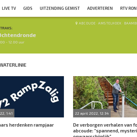
LIVE TV
GIDS
UITZENDING GEMIST
ADVERTEREN
RTV RO
ABCOUDE
·
AMSTELHOEK
·
BAAMB
TRAKS:
Ochtendronde
.00 - 12.00 uur
WATERLINIE
22, 1:41
22 april 2022, 12:34
ars herdenken rampjaar
De verborgen verhalen van fo
abcoude: “spannend, myster
onwaarschijnlijk”