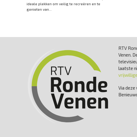
ideale plekken om veilig te recreëren en te
genieten van...
RTV Rond
Venen. De
televisie
laatste 
vrijwillig
Via deze 
Benieuwd