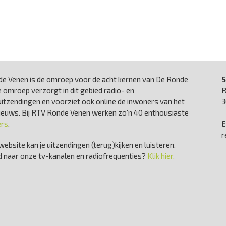
e Venen is de omroep voor de acht kernen van De Ronde
S
 omroep verzorgt in dit gebied radio- en
R
uitzendingen en voorziet ook online de inwoners van het
3
nieuws. Bij RTV Ronde Venen werken zo'n 40 enthousiaste
ers
.
E
r
website kan je uitzendingen (terug)kijken en luisteren.
 naar onze tv-kanalen en radiofrequenties?
Klik hier.