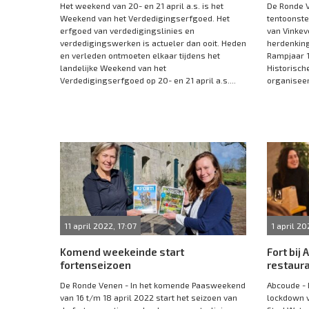
Het weekend van 20- en 21 april a.s. is het
De Ronde V
Weekend van het Verdedigingserfgoed. Het
tentoonste
erfgoed van verdedigingslinies en
van Vinkev
verdedigingswerken is actueler dan ooit. Heden
herdenking
en verleden ontmoeten elkaar tijdens het
Rampjaar 1
landelijke Weekend van het
Historisch
Verdedigingserfgoed op 20- en 21 april a.s....
organiseert
11 april 2022, 17:07
1 april 20
Komend weekeinde start
Fort bij
fortenseizoen
restaur
De Ronde Venen - In het komende Paasweekend
Abcoude - 
van 16 t/m 18 april 2022 start het seizoen van
lockdown v