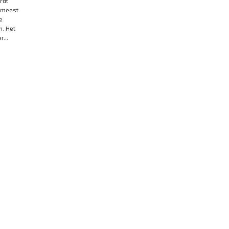
rdt
e meest
e
n. Het
...