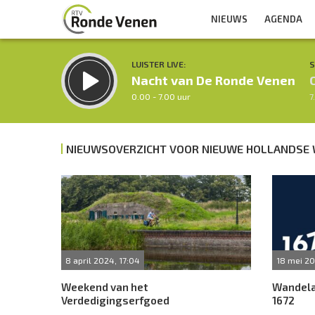
NIEUWS
AGENDA
LUISTER LIVE:
S
Nacht van De Ronde Venen
0.00 - 7.00 uur
7
NIEUWSOVERZICHT VOOR NIEUWE HOLLANDSE 
Inklappen
8 april 2024, 17:04
18 mei 20
Weekend van het
Wandela
Verdedigingserfgoed
1672