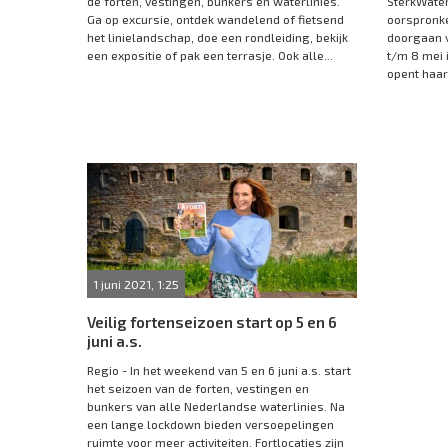
de forten, vestingen, bunkers en waterlinies.
SterkWater
Ga op excursie, ontdek wandelend of fietsend
oorspronkel
het linielandschap, doe een rondleiding, bekijk
doorgaan v
een expositie of pak een terrasje. Ook alle...
t/m 8 mei 
opent haar 
1 juni 2021, 1:25
Veilig fortenseizoen start op 5 en 6
juni a.s.
Regio - In het weekend van 5 en 6 juni a.s. start
het seizoen van de forten, vestingen en
bunkers van alle Nederlandse waterlinies. Na
een lange lockdown bieden versoepelingen
ruimte voor meer activiteiten. Fortlocaties zijn