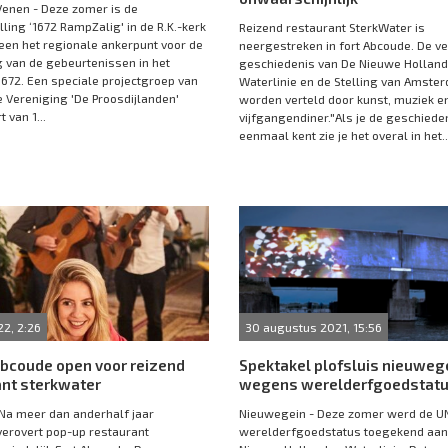
enen - Deze zomer is de
lling ‘1672 RampZalig' in de R.K.-kerk
Reizend restaurant SterkWater is
een het regionale ankerpunt voor de
neergestreken in fort Abcoude. De v
 van de gebeurtenissen in het
geschiedenis van De Nieuwe Hollan
672. Een speciale projectgroep van
Waterlinie en de Stelling van Amste
e Vereniging 'De Proosdijlanden'
worden verteld door kunst, muziek e
 van 1...
vijfgangendiner."Als je de geschiede
eenmaal kent zie je het overal in het..
22, 2:26
30 augustus 2021, 15:56
 Abcoude open voor reizend
Spektakel plofsluis nieuweg
ant sterkwater
wegens werelderfgoedstat
Na meer dan anderhalf jaar
Nieuwegein - Deze zomer werd de U
erovert pop-up restaurant
werelderfgoedstatus toegekend aan