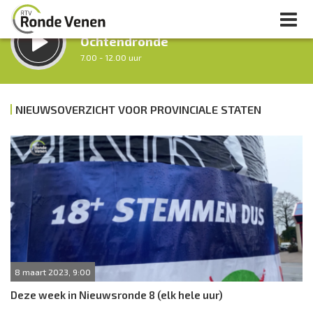
LUISTER LIVE:
Ochtendronde
7.00 - 12.00 uur
STRAKS:
Tussen Twaalf en Twee
NIEUWSOVERZICHT VOOR PROVINCIALE STATEN
12.00 - 14.00 uur
uur 1 van 0
Vorig uur
Volgend uur
Inklappen
8 maart 2023, 9:00
Deze week in Nieuwsronde 8 (elk hele uur)