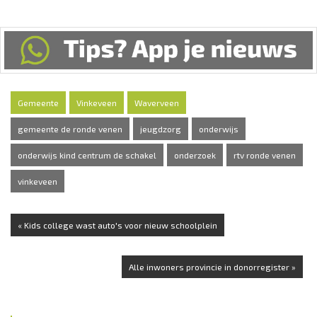
Gemeente
Vinkeveen
Waverveen
gemeente de ronde venen
jeugdzorg
onderwijs
onderwijs kind centrum de schakel
onderzoek
rtv ronde venen
vinkeveen
« Kids college wast auto's voor nieuw schoolplein
Alle inwoners provincie in donorregister »