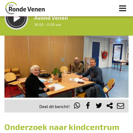
LUISTER LIVE:
Avond Venen
18.00 - 0.00 uur
STRAKS:
Nacht van De Ronde Venen
0.00 - 7.00 uur
uur 1 van 0
Vorig uur
Volgend uur
Inklappen
Deel dit bericht!
Onderzoek naar kindcentrum