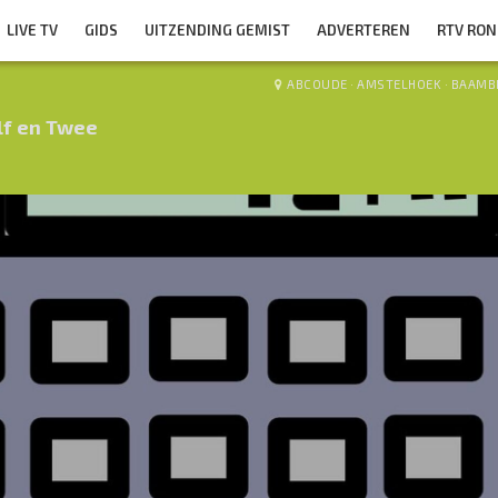
LIVE TV
GIDS
UITZENDING GEMIST
ADVERTEREN
RTV RO
ABCOUDE
·
AMSTELHOEK
·
BAAMB
lf en Twee