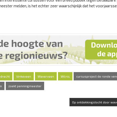
n interessante cursussen voor een breed publiek tegen betaalbare p
ester melden, is het echter zeer waarschijnlijk dat het voorjaarsse
jdrecht
Vinkeveen
Waverveen
Wilnis
cursusproject de ronde ven
en
zoekt penningmeester
Op ontdekkingstocht door wav