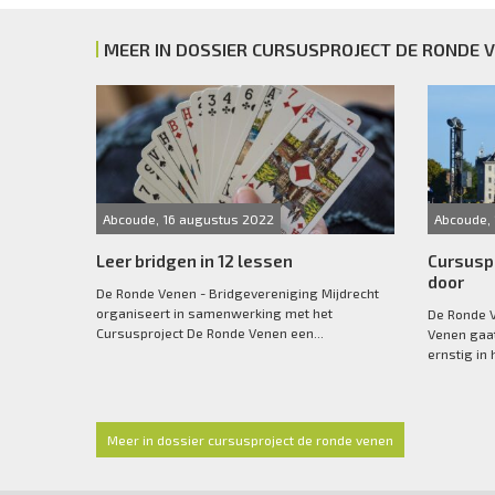
MEER IN DOSSIER CURSUSPROJECT DE RONDE 
Abcoude, 16 augustus 2022
Abcoude, 
Leer bridgen in 12 lessen
Cursusp
door
De Ronde Venen - Bridgevereniging Mijdrecht
organiseert in samenwerking met het
De Ronde V
Cursusproject De Ronde Venen een...
Venen gaat
ernstig in h
Meer in dossier cursusproject de ronde venen