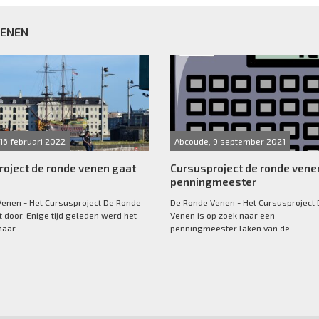
VENEN
16 februari 2022
Abcoude, 9 september 2021
roject de ronde venen gaat
Cursusproject de ronde vene
penningmeester
enen - Het Cursusproject De Ronde
De Ronde Venen - Het Cursusproject
 door. Enige tijd geleden werd het
Venen is op zoek naar een
aar...
penningmeester.Taken van de...