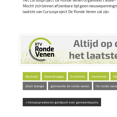
Het Cursusproject De Ronde Venen organiseert leuke- e
Mocht zich binnen afzienbare tijd geen nieuwepenningme
laatste van Cursusproject De Ronde Venen zal zijn.
Abcoude
Baambrugge
Economie
Gemeente
Mi
ellen stange
gemeente de ronde venen
rtv ronde ven
« Inloopspreekuren geldpunt over gemeentepolis