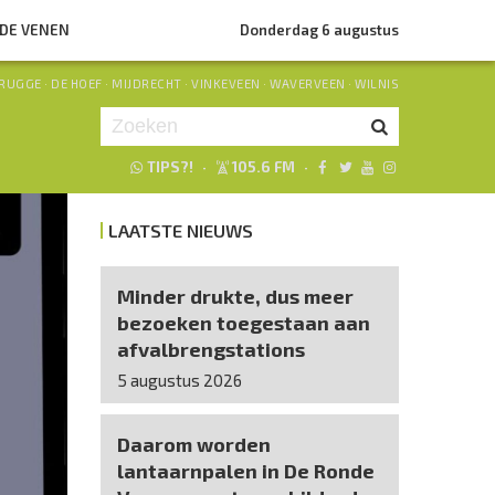
NDE VENEN
Donderdag 6 augustus
RUGGE
·
DE HOEF
·
MIJDRECHT
·
VINKEVEEN
·
WAVERVEEN
·
WILNIS
TIPS?!
·
105.6 FM
·
Je luistert nu naar
uur 1 van 0
LAATSTE NIEUWS
«
Vorig uur
Volgend uur
»
Minder drukte, dus meer
bezoeken toegestaan aan
afvalbrengstations
5 augustus 2026
Daarom worden
lantaarnpalen in De Ronde