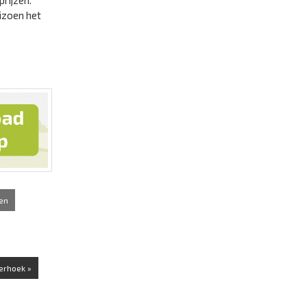
rijzen.
izoen het
en
erhoek »