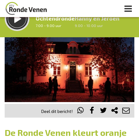
LUISTER LIVE:
STRAKS:
Ochtendronde
Hanny en Jeroen
7.00 - 9.00 uur
9.00 - 10.00 uur
uur 1 van 0
Vorig uur
Volgend uur
Inklappen
Deel dit bericht!
De Ronde Venen kleurt oranje