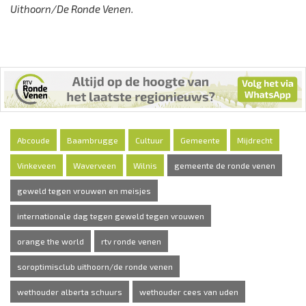
Uithoorn/De Ronde Venen.
Abcoude
Baambrugge
Cultuur
Gemeente
Mijdrecht
Vinkeveen
Waverveen
Wilnis
gemeente de ronde venen
geweld tegen vrouwen en meisjes
internationale dag tegen geweld tegen vrouwen
orange the world
rtv ronde venen
soroptimisclub uithoorn/de ronde venen
wethouder alberta schuurs
wethouder cees van uden