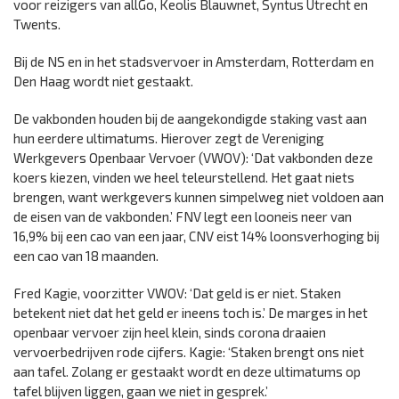
voor reizigers van allGo, Keolis Blauwnet, Syntus Utrecht en
Twents.
Bij de NS en in het stadsvervoer in Amsterdam, Rotterdam en
Den Haag wordt niet gestaakt.
De vakbonden houden bij de aangekondigde staking vast aan
hun eerdere ultimatums. Hierover zegt de Vereniging
Werkgevers Openbaar Vervoer (VWOV): ‘Dat vakbonden deze
koers kiezen, vinden we heel teleurstellend. Het gaat niets
brengen, want werkgevers kunnen simpelweg niet voldoen aan
de eisen van de vakbonden.’ FNV legt een looneis neer van
16,9% bij een cao van een jaar, CNV eist 14% loonsverhoging bij
een cao van 18 maanden.
Fred Kagie, voorzitter VWOV: ‘Dat geld is er niet. Staken
betekent niet dat het geld er ineens toch is.’ De marges in het
openbaar vervoer zijn heel klein, sinds corona draaien
vervoerbedrijven rode cijfers. Kagie: ‘Staken brengt ons niet
aan tafel. Zolang er gestaakt wordt en deze ultimatums op
tafel blijven liggen, gaan we niet in gesprek.’