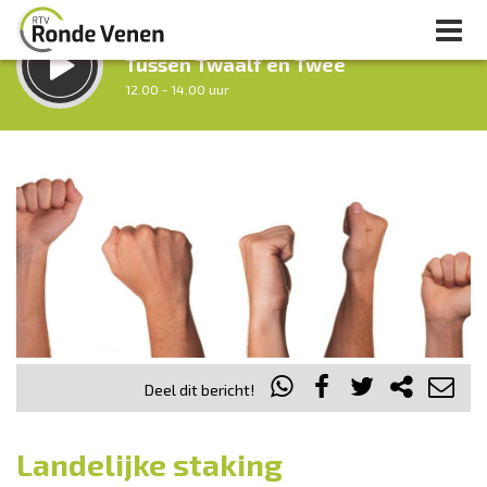
LUISTER LIVE:
Tussen Twaalf en Twee
12.00 - 14.00 uur
STRAKS:
Middag Venen
14.00 - 18.00 uur
uur 1 van 0
Vorig uur
Volgend uur
Inklappen
Deel dit bericht!
Landelijke staking