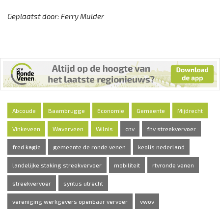
Geplaatst door: Ferry Mulder
Abcoude
Baambrugge
Economie
Gemeente
Mijdrecht
Vinkeveen
Waverveen
Wilnis
cnv
fnv streekvervoer
fred kagie
gemeente de ronde venen
keolis nederland
landelijke staking streekvervoer
mobiliteit
rtvronde venen
streekvervoer
syntus utrecht
vereniging werkgevers openbaar vervoer
vwov