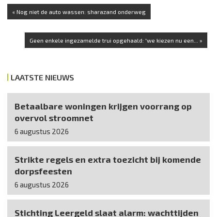
« Nog niet de auto wassen: sharazand onderweg
Geen enkele ingezamelde trui opgehaald: 'we kiezen nu een... »
LAATSTE NIEUWS
Betaalbare woningen krijgen voorrang op
overvol stroomnet
6 augustus 2026
Strikte regels en extra toezicht bij komende
dorpsfeesten
6 augustus 2026
Stichting Leergeld slaat alarm: wachttijden