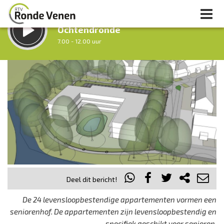
LUISTER LIVE:
Ochtendronde
7.00 - 12.00 uur
STRAKS:
Tussen Twaalf en Twee
12.00 - 14.00 uur
uur 1 van 0
Vorig uur
Volgend uur
Inklappen
Deel dit bericht!
De 24 levensloopbestendige appartementen vormen een
seniorenhof. De appartementen zijn levensloopbestendig en
specifiek geschikt voor senioren.