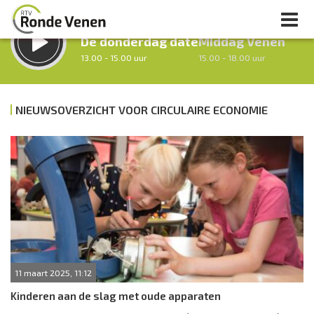
LUISTER LIVE:
STRAKS:
De donderdag date
Middag Venen
13.00 - 15.00 uur
15.00 - 18.00 uur
NIEUWSOVERZICHT VOOR CIRCULAIRE ECONOMIE
uur 1 van 0
Vorig uur
Volgend uur
Inklappen
11 maart 2025, 11:12
Kinderen aan de slag met oude apparaten