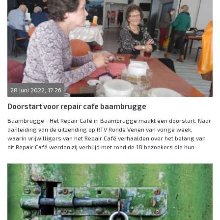
28 juni 2022, 17:26
Doorstart voor repair cafe baambrugge
Baambrugge - Het Repair Café in Baambrugge maakt een doorstart. Naar
aanleiding van de uitzending op RTV Ronde Venen van vorige week,
waarin vrijwilligers van het Repair Café verhaalden over het belang van
dit Repair Café werden zij verblijd met rond de 18 bezoekers die hun...