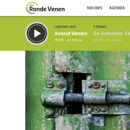
NIEUWS
AGENDA
LUISTER LIVE:
STRAKS:
Avond Venen
De Geheime Z
18.00 - 20.00 uur
20.00 - 23.00 uur
Inklappen