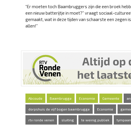
“Er moeten toch Baambruggers zijn die een broek hebbe
een nieuw batterijtje in moet?” vraagt sociaal-culture
gemaakt, wat in deze tijden van schaarste een zegen i
allen!”
Abcoude
Baambrugge
Economie
Gemeente
an
dorpshuis de vijf bogen baambrugge
Economie
gemee
rtv ronde venen
sluiting
te weinig publiek
tympaan