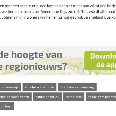
n met een scheur erin, een lampje dat niet meer aan wil of een hor
el werker en coördinator Annemarie Keja zich af. “Het wordt allemaal 
s, volgens mij! Inwoners kunnen er nù nog gebruik van maken! Dus k
nemarie keja
circulaire economie
circulaire samenleving
nte de ronde venen
natuur en milieu
repair cafe
repair cafe baam
 de baat