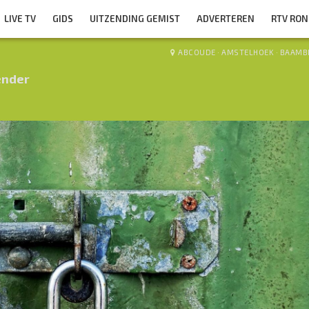
LIVE TV
GIDS
UITZENDING GEMIST
ADVERTEREN
RTV RO
ABCOUDE
·
AMSTELHOEK
·
BAAMB
ender