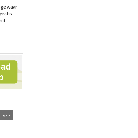
loge waar
gratis
omt
brugge