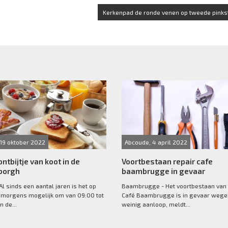
Kerkenpad de ronde venen op tweede pinks
19 oktober 2022
Abcoude, 4 april 2022
ontbijtje van koot in de
Voortbestaan repair cafe
borgh
baambrugge in gevaar
Al sinds een aantal jaren is het op
Baambrugge - Het voortbestaan van 
morgens mogelijk om van 09:00 tot
Café Baambrugge is in gevaar wege
n de...
weinig aanloop, meldt...