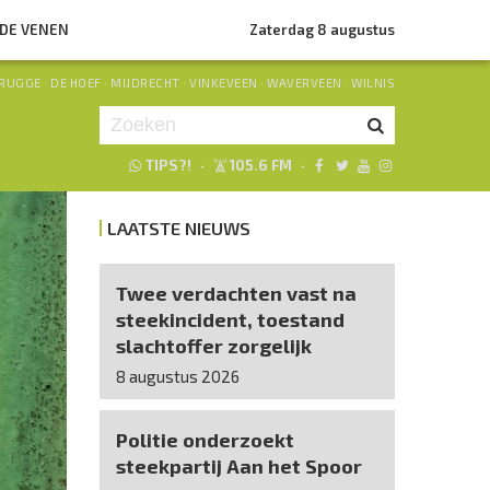
NDE VENEN
Zaterdag 8 augustus
RUGGE
·
DE HOEF
·
MIJDRECHT
·
VINKEVEEN
·
WAVERVEEN
·
WILNIS
TIPS?!
·
105.6 FM
·
Je luistert nu naar
uur 1 van 0
LAATSTE NIEUWS
«
Vorig uur
Volgend uur
»
Twee verdachten vast na
steekincident, toestand
slachtoffer zorgelijk
8 augustus 2026
Politie onderzoekt
steekpartij Aan het Spoor