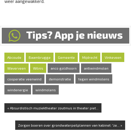
weer aangewakkerd.
Abcoude
Baambrugge
Gemeente
Mijdrecht
Vinkeveen
Waverveen
Wilnis
anco goldhoorn
antiwindmolen
cooperatie veenwind
demonstratie
tegen windmolens
windenergie
windmolens
« Absurdistisch muziektheater zoutmus in theater piet...
Zorgen boeren over grondwaterpeilplannen van kabinet: 'ze... »