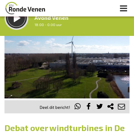
LUISTER LIVE:
Avond Venen
18.00 - 0.00 uur
STRAKS:
Nacht van De Ronde Venen
0.00 - 7.00 uur
uur 1 van 0
Vorig uur
Volgend uur
Inklappen
Deel dit bericht!
Debat over windturbines in De