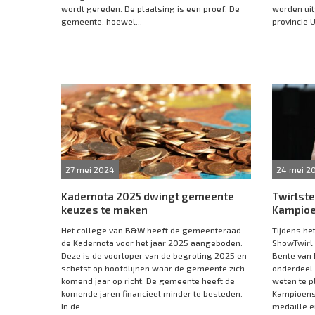
wordt gereden. De plaatsing is een proef. De
worden uit
gemeente, hoewel...
provincie U
27 mei 2024
24 mei 2
Kadernota 2025 dwingt gemeente
Twirlste
keuzes te maken
Kampioe
Het college van B&W heeft de gemeenteraad
Tijdens h
de Kadernota voor het jaar 2025 aangeboden.
ShowTwirl 
Deze is de voorloper van de begroting 2025 en
Bente van 
schetst op hoofdlijnen waar de gemeente zich
onderdeel 
komend jaar op richt. De gemeente heeft de
weten te p
komende jaren financieel minder te besteden.
Kampioens
In de...
medaille e