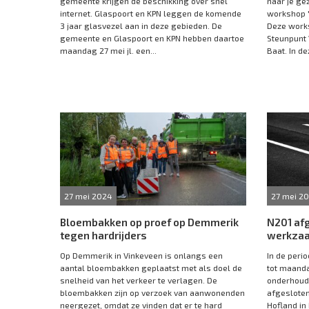
gemeente krijgen de beschikking over snel
naar je ge
internet. Glaspoort en KPN leggen de komende
workshop '
3 jaar glasvezel aan in deze gebieden. De
Deze work
gemeente en Glaspoort en KPN hebben daartoe
Steunpunt 
maandag 27 mei jl. een...
Baat. In dez
27 mei 2024
27 mei 2
Bloembakken op proef op Demmerik
N201 af
tegen hardrijders
werkza
Op Demmerik in Vinkeveen is onlangs een
In de peri
aantal bloembakken geplaatst met als doel de
tot maanda
snelheid van het verkeer te verlagen. De
onderhoud
bloembakken zijn op verzoek van aanwonenden
afgesloten
neergezet, omdat ze vinden dat er te hard
Hofland in