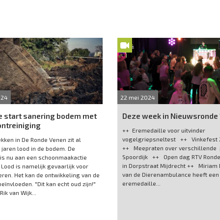
024
22 mei 2024
e start sanering bodem met
Deze week in Nieuwsronde 
ntreiniging
++ Eremedaille voor uitvinder
vogelgriepsneltest ++ Vinkefes
ekken in De Ronde Venen zit al
++ Meepraten over verschillende
jaren lood in de bodem. De
Spoordijk ++ Open dag RTV Rond
is nu aan een schoonmaakactie
in Dorpstraat Mijdrecht ++ Miria
Lood is namelijk gevaarlijk voor
van de Dierenambulance heeft een
eren. Het kan de ontwikkeling van de
eremedaille...
eïnvloeden. "Dit kan echt oud zijn!"
ik van Wijk...