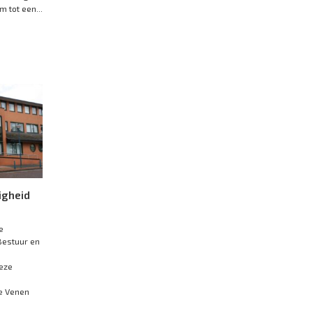
 tot een...
igheid
e
Bestuur en
deze
e Venen