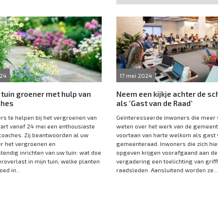
024
17 mei 2024
tuin groener met hulp van
Neem een kijkje achter de s
ches
als ‘Gast van de Raad’
s te helpen bij het vergroenen van
Geïnteresseerde inwoners die meer 
start vanaf 24 mei een enthousiaste
weten over het werk van de gemeent
coaches. Zij beantwoorden al uw
voortaan van harte welkom als gast 
r het vergroenen en
gemeenteraad. Inwoners die zich hie
tendig inrichten van uw tuin: wat doe
opgeven krijgen voorafgaand aan de
roverlast in mijn tuin; welke planten
vergadering een toelichting van griff
ed in...
raadsleden. Aansluitend worden ze...