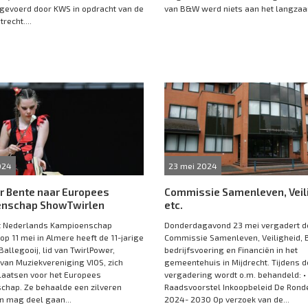
gevoerd door KWS in opdracht van de
van B&W werd niets aan het langzaam
trecht....
024
23 mei 2024
r Bente naar Europees
Commissie Samenleven, Veil
nschap ShowTwirlen
etc.
et Nederlands Kampioenschap
Donderdagavond 23 mei vergadert d
op 11 mei in Almere heeft de 11-jarige
Commissie Samenleven, Veiligheid, 
Ballegooij, lid van TwirlPower,
bedrijfsvoering en Financiën in het
van Muziekvereniging VIOS, zich
gemeentehuis in Mijdrecht. Tijdens 
laatsen voor het Europees
vergadering wordt o.m. behandeld: •
chap. Ze behaalde een zilveren
Raadsvoorstel Inkoopbeleid De Rond
n mag deel gaan...
2024- 2030 Op verzoek van de...