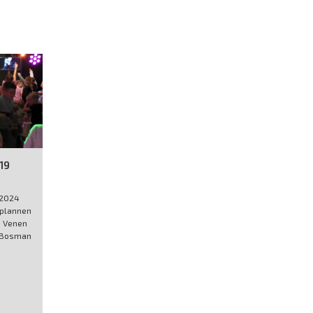
19
t 2024
 plannen
e Venen
m Bosman