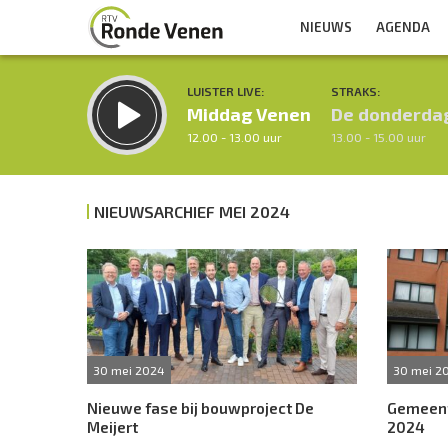
NIEUWS
AGENDA
LUISTER LIVE:
STRAKS:
Middag Venen
De donderda
12.00 - 13.00 uur
13.00 - 15.00 uur
NIEUWSARCHIEF MEI 2024
Inklappen
30 mei 2024
30 mei 2
Nieuwe fase bij bouwproject De
Gemeent
Meijert
2024