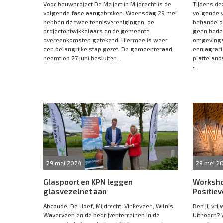
Voor bouwproject De Meijert in Mijdrecht is de
Tijdens de
volgende fase aangebroken. Woensdag 29 mei
volgende 
hebben de twee tennisverenigingen, de
behandeld:
projectontwikkelaars en de gemeente
geen bede
overeenkomsten getekend. Hiermee is weer
omgevings
een belangrijke stap gezet. De gemeenteraad
een agrari
neemt op 27 juni besluiten...
platteland
•...
29 mei 2024
29 mei 2
Glaspoort en KPN leggen
Workshop
glasvezelnet aan
Positie
Abcoude, De Hoef, Mijdrecht, Vinkeveen, Wilnis,
Ben jij vri
Waverveen en de bedrijventerreinen in de
Uithoorn? 