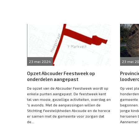
23 mei 2024
23 mei 2
Opzet Abcouder Feestweek op
Provinci
onderdelen aangepast
loodvero
De opzet van de Abcouder Feestweek wordt op
Op veel pl
enkele punten aangepast. De feestweek kent
honderden 
tal van mooie, gezellige activiteiten, overdag en
gemeente 
's avonds. Met de aanpassingen willen de
begonnen. 
Stichting Feestelijkheden Abcoude en de horeca
jonge kind
er samen met de gemeente voor zorgen dat
hersenen b
de...
Aannemer R