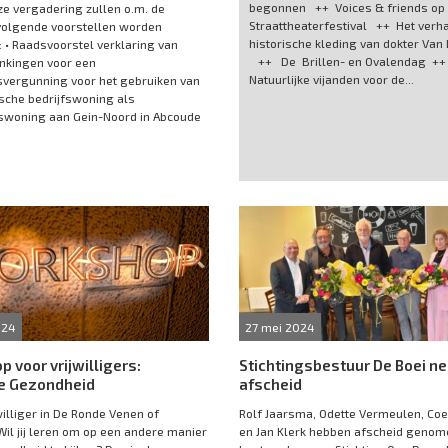
begonnen ++ Voices & friends op
ze vergadering zullen o.m. de
Straattheaterfestival ++ Het verh
volgende voorstellen worden
historische kleding van dokter Van
 • Raadsvoorstel verklaring van
++ De Brillen- en Ovalendag +
nkingen voor een
Natuurlijke vijanden voor de...
vergunning voor het gebruiken van
sche bedrijfswoning als
swoning aan Gein-Noord in Abcoude
024
27 mei 2024
 voor vrijwilligers:
Stichtingsbestuur De Boei n
ve Gezondheid
afscheid
jwilliger in De Ronde Venen of
Rolf Jaarsma, Odette Vermeulen, Co
Wil jij leren om op een andere manier
en Jan Klerk hebben afscheid genom