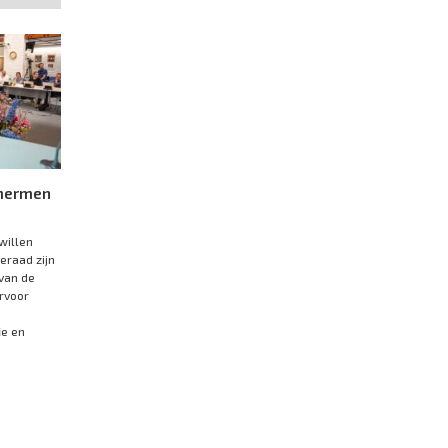
chermen
willen
eraad zijn
van de
rvoor
ie en