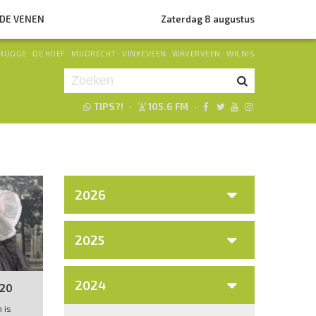
NDE VENEN
Zaterdag 8 augustus
RUGGE
·
DE HOEF
·
MIJDRECHT
·
VINKEVEEN
·
WAVERVEEN
·
WILNIS
TIPS?!
·
105.6 FM
·
Je luistert nu naar
uur 1 van 0
«
Vorig uur
Volgend uur
»
2026
2025
2024
 20
 is