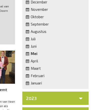
December
aal van
November
 Doorn
+
Oktober
September
Augustus
Juli
Juni
Mei
April
Maart
Februari
Januari
eemt
2023
en van Veen
en als