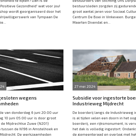
zondheid te kijken? Dan is de
bestuurders van Stichting Ons Dorpsh
Positieve Gezondheid' wat voor jou!
bestuursleden zorgden zij gedurend
shop wordt georganiseerd door het
groot aantal jaren voor Sociaal Cultu
Vrijwilligerswerk van Tympaan De
Centrum De Boei in Vinkeveen. Burg
e...
Maarten Divendal en...
024
27 mei 2024
gesloten wegens
Subsidie voor ingestorte boer
amheden
Industrieweg Mijdrecht
ode van donderdag 6 juni 20:00 uur
De boerderij langs de Industrieweg i
g 10 juni 05:00 uur is door groot
is al tijden velen een doorn in het oo
 de Mijdrechtse Zuwe (N201)
boerderij, een rijksmonument, is ver
 tussen de N196 in Amstelhoek en
het dak is volledig ingestort. Ondank
 Mijdrecht. De werkzaamheden
de gemeenteraad en overleg met het