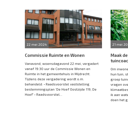
22 mei 2024
21 mei 2
Commissie Ruimte en Wonen
Maak de 
tuincoa
Vanavond, woensdagavond 22 mei, vergadert
vanaf 19:30 uur de Commissie Wonen en
Om inwoner
Ruimte in het gemeentehuis in Mijdrecht.
hun tuin, 
Tijdens deze vergadering wordt o.m.
groep tuin
behandeld: • Raadsvoorstel vaststelling
vragen ove
bestemmingsplan ‘De Hoef Oostzijde 119, De
klimaatbes
Hoef' • Raadsvoorstel...
ik aan wate
doen het go