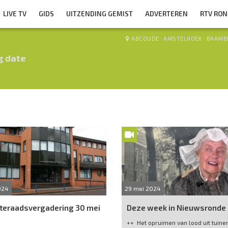
LIVE TV
GIDS
UITZENDING GEMIST
ADVERTEREN
RTV RO
ABCOUDE
·
AMSTELHOEK
·
BAAMB
g date
024
29 mei 2024
eraadsvergadering 30 mei
Deze week in Nieuwsronde
++ Het opruimen van lood uit tuinen