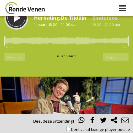
LUISTER TERUG:
LUISTER LIVE:
Herhaling De Tijdlijn
Eindeloos
1 maart, 13.00 - 14.00 uur
19.00 - 21.00 uur
13.00
14.00
uur 1 van 1
Vorig uur
Volgend uur
Inklappen
Deel deze uitzending!
Deel vanaf huidige player positie