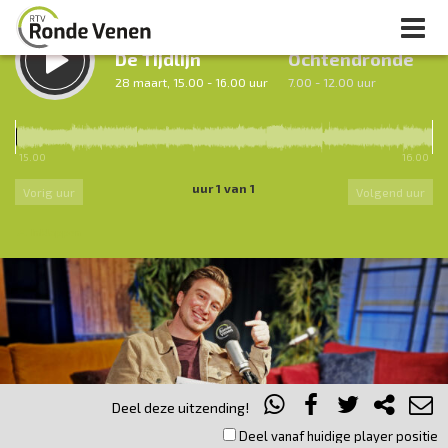
LUISTER TERUG:
LUISTER LIVE:
De Tijdlijn
Ochtendronde
28 maart, 15.00 - 16.00 uur
7.00 - 12.00 uur
15.00
16.00
uur 1 van 1
Vorig uur
Volgend uur
Inklappen
Deel deze uitzending!
Deel vanaf huidige player positie