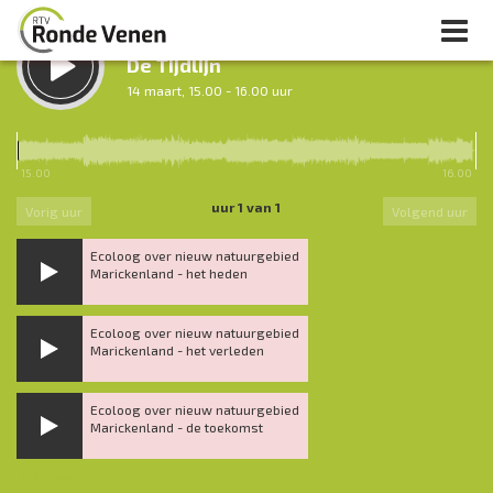
LUISTER TERUG:
De Tijdlijn
14 maart, 15.00 - 16.00 uur
LUISTER LIVE:
Nacht van De Ronde Venen
15.00
16.00
0.00 - 7.00 uur
uur 1 van 1
Vorig uur
Volgend uur
Ecoloog over nieuw natuurgebied
Marickenland - het heden
Ecoloog over nieuw natuurgebied
Marickenland - het verleden
Ecoloog over nieuw natuurgebied
Marickenland - de toekomst
Inklappen