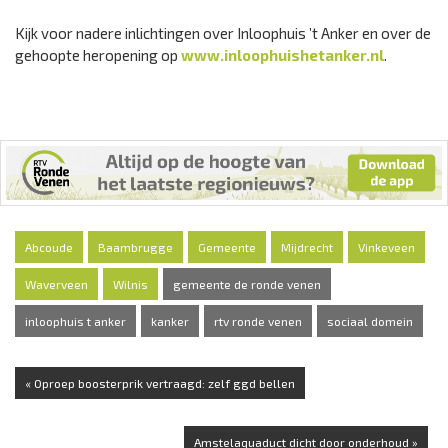
Kijk voor nadere inlichtingen over Inloophuis ’t Anker en over de
gehoopte heropening op
www.inloophuishetanker.nl
.
Abcoude
Baambrugge
Gemeente
Mijdrecht
Vinkeveen
Waverveen
Wilnis
gemeente de ronde venen
inloophuis t anker
kanker
rtv ronde venen
sociaal domein
« Oproep boosterprik vertraagd: zelf ggd bellen
Amstelaquaduct dicht door onderhoud »