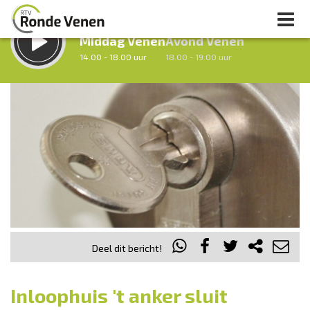
LUISTER LIVE:
STRAKS:
Middag Venen
Avond Venen
14.00 - 18.00 uur
18.00 - 19.00 uur
uur 1 van 0
Vorig uur
Volgend uur
Inklappen
Deel dit bericht!
Inloophuis 't anker sluit