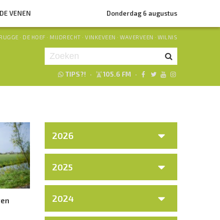
NDE VENEN
Donderdag 6 augustus
RUGGE
·
DE HOEF
·
MIJDRECHT
·
VINKEVEEN
·
WAVERVEEN
·
WILNIS
TIPS?!
·
105.6 FM
·
Je luistert nu naar
uur 1 van 0
«
Vorig uur
Volgend uur
»
2026
2025
2024
gen