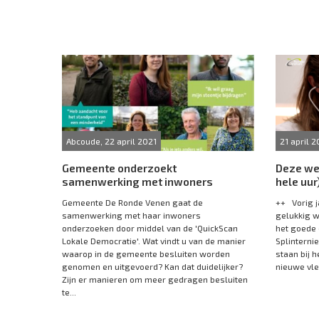
Abcoude, 22 april 2021
21 april 2
Gemeente onderzoekt
Deze wee
samenwerking met inwoners
hele uur
Gemeente De Ronde Venen gaat de
++ Vorig ja
samenwerking met haar inwoners
gelukkig we
onderzoeken door middel van de 'QuickScan
het goede
Lokale Democratie'. Wat vindt u van de manier
Splinterni
waarop in de gemeente besluiten worden
staan bij h
genomen en uitgevoerd? Kan dat duidelijker?
nieuwe vle
Zijn er manieren om meer gedragen besluiten
te...