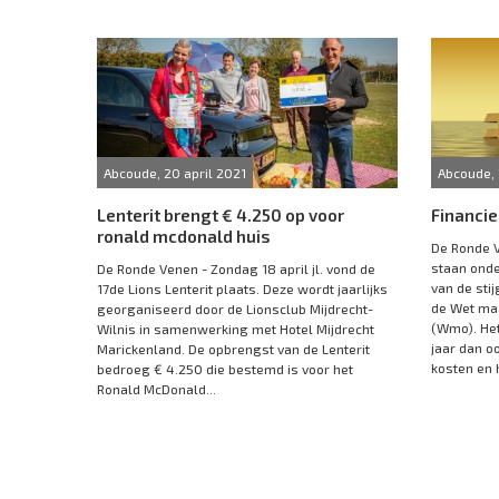
Abcoude, 20 april 2021
Abcoude, 
Lenterit brengt € 4.250 op voor
Financie
ronald mcdonald huis
De Ronde V
staan onde
De Ronde Venen - Zondag 18 april jl. vond de
van de sti
17de Lions Lenterit plaats. Deze wordt jaarlijks
de Wet ma
georganiseerd door de Lionsclub Mijdrecht-
(Wmo). Het
Wilnis in samenwerking met Hotel Mijdrecht
jaar dan o
Marickenland. De opbrengst van de Lenterit
kosten en h
bedroeg € 4.250 die bestemd is voor het
Ronald McDonald...