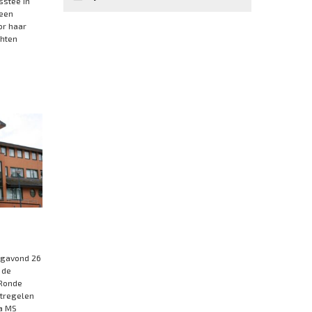
sstee in
 een
or haar
chten
agavond 26
 de
Ronde
tregelen
ia MS