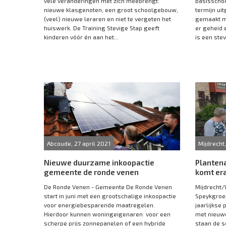
vele veranderingen met zich meebrengt:
basisschoo
nieuwe klasgenoten, een groot schoolgebouw,
termijn ui
(veel) nieuwe leraren en niet te vergeten het
gemaakt m
huiswerk. De Training Stevige Stap geeft
er geheid 
kinderen vóór én aan het...
is een stev
Abcoude, 27 april 2021
Mijdrecht,
Nieuwe duurzame inkoopactie
Plantena
gemeente de ronde venen
komt er
De Ronde Venen - Gemeente De Ronde Venen
Mijdrecht/
start in juni met een grootschalige inkoopactie
Speykgroep 
voor energiebesparende maatregelen.
jaarlijkse 
Hierdoor kunnen woningeigenaren voor een
met nieuwe
scherpe prijs zonnepanelen of een hybride
staan de s