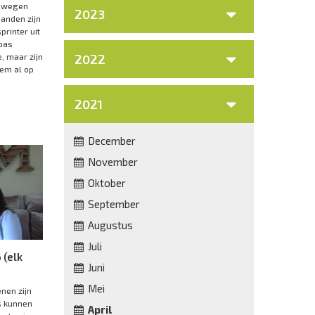
newegen
2023
anden zijn
printer uit
 pas
, maar zijn
2022
em al op
2021
December
November
Oktober
September
Augustus
Juli
 (elk
Juni
Mei
nen zijn
s kunnen
April