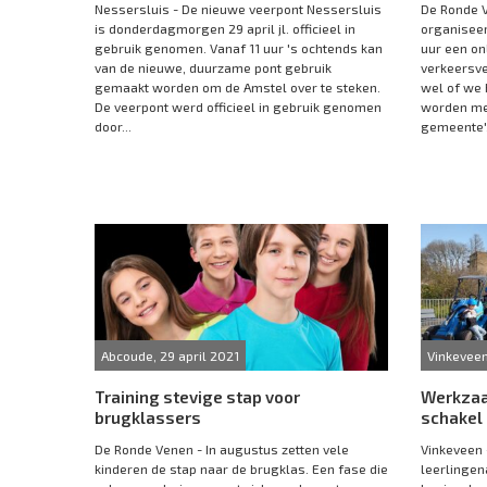
Nessersluis - De nieuwe veerpont Nessersluis
De Ronde 
is donderdagmorgen 29 april jl. officieel in
organiseer
gebruik genomen. Vanaf 11 uur 's ochtends kan
uur een on
van de nieuwe, duurzame pont gebruik
verkeersvei
gemaakt worden om de Amstel over te steken.
wel of we 
De veerpont werd officieel in gebruik genomen
worden me
door...
gemeente', 
Abcoude, 29 april 2021
Vinkeveen
Training stevige stap voor
Werkzaa
brugklassers
schakel
De Ronde Venen - In augustus zetten vele
Vinkeveen 
kinderen de stap naar de brugklas. Een fase die
leerlingen