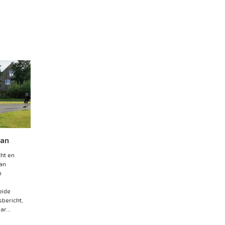
e
aan
ht en
aan
n
eide
bericht,
ar...