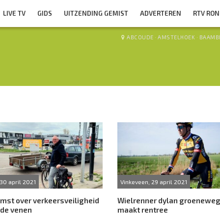
LIVE TV
GIDS
UITZENDING GEMIST
ADVERTEREN
RTV RO
ABCOUDE
·
AMSTELHOEK
·
BAAMB
30 april 2021
Vinkeveen, 29 april 2021
mst over verkeersveiligheid
Wielrenner dylan groenewe
nde venen
maakt rentree