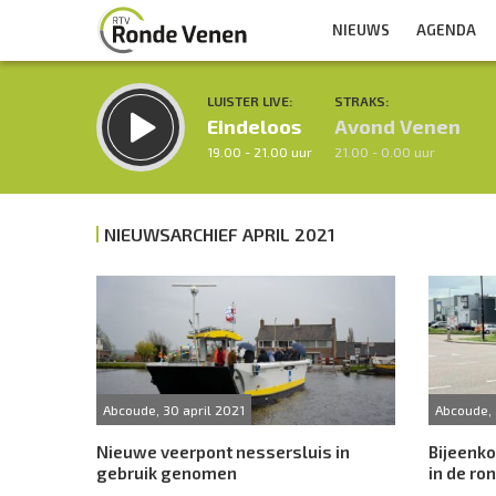
NIEUWS
AGENDA
LUISTER LIVE:
STRAKS:
Eindeloos
Avond Venen
19.00 - 21.00 uur
21.00 - 0.00 uur
NIEUWSARCHIEF APRIL 2021
Inklappen
Abcoude, 30 april 2021
Abcoude, 
Nieuwe veerpont nessersluis in
Bijeenko
gebruik genomen
in de ro