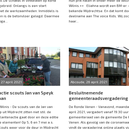
l De Schakel in Vinkeveen op korte
hun prik halen in onder meer de Willi
tgebreid. Onlangs is een start
Wilnis.++ Eliahna wordt een BM-er:
et de werkzaamheden. Inmiddels is
bekende Mijdrechtse. En dat komt do
en is de betonvloer gelegd. Daarmee
deelname aan The voice Kids. Wij zo
ige...
haar...
 27 april 2021
Abcoude, 26 april 2021
ctie scouts Jan van Speyk
Besluitnemende
aan
gemeenteraadsvergadering
Wilnis - De scouts van de Jan van
De Ronde Venen - Vanavond, maand
uit Mijdrecht zitten niet stil: de
april 2021, vergadert vanaf 19:30 uur
plantenactie gaat door en deze editie
gemeenteraad van de gemeente De 
 elementen! Op 5, 6 en 7 mei a.s.
Venen. Als gevolg van de coronamaa
couts weer voor de deur in Mijdrecht
vindt de vergadering online plaats v