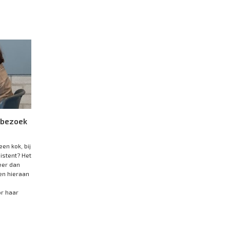
kbezoek
en kok, bij
istent? Het
eer dan
en hieraan
or haar