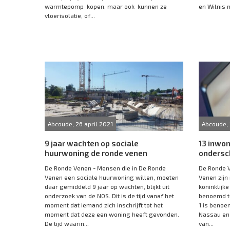
warmtepomp kopen, maar ook kunnen ze
en Wilnis 
vloerisolatie, of...
Abcoude, 26 april 2021
Abcoude, 
9 jaar wachten op sociale
13 inwon
huurwoning de ronde venen
ondersc
De Ronde Venen - Mensen die in De Ronde
De Ronde V
Venen een sociale huurwoning willen, moeten
Venen zijn
daar gemiddeld 9 jaar op wachten, blijkt uit
koninklijke
onderzoek van de NOS. Dit is de tijd vanaf het
benoemd to
moment dat iemand zich inschrijft tot het
1 is benoe
moment dat deze een woning heeft gevonden.
Nassau en 
De tijd waarin...
van...