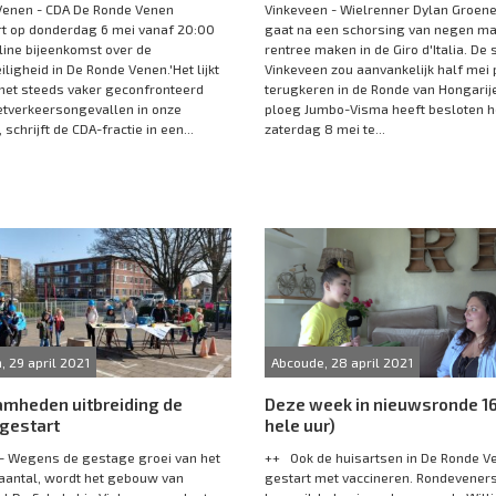
Venen - CDA De Ronde Venen
Vinkeveen - Wielrenner Dylan Groe
t op donderdag 6 mei vanaf 20:00
gaat na een schorsing van negen ma
line bijeenkomst over de
rentree maken in de Giro d'Italia. De s
ligheid in De Ronde Venen.'Het lijkt
Vinkeveen zou aanvankelijk half mei
het steeds vaker geconfronteerd
terugkeren in de Ronde van Hongarije
tverkeersongevallen in onze
ploeg Jumbo-Visma heeft besloten h
schrijft de CDA-fractie in een...
zaterdag 8 mei te...
, 29 april 2021
Abcoude, 28 april 2021
mheden uitbreiding de
Deze week in nieuwsronde 16
 gestart
hele uur)
- Wegens de gestage groei van het
++ Ook de huisartsen in De Ronde Ve
aantal, wordt het gebouw van
gestart met vaccineren. Rondevener