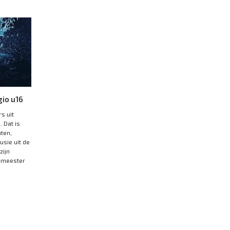
gio u16
s uit
. Dat is
ten,
sie uit de
zijn
emeester