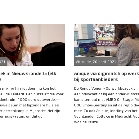
021
Abcoude, 20 april 2021
k in Nieuwsronde 15 (elk
Anique via digimatch op wer
)
bij sportaanbieders
ar ging hij niet door; nu kon het
De Ronde Venen - Op werkbezoek bij e
l: de Lenterit. Een puzzelrit die voor
een advocaat of bij een onderwijsass
 doel ruim 4000 euro opleverde.++
kan allemaal met VMBO On Stage. M
euwe palen met bijzondere huisjes
800 vmbo-leerlingen uit de regio do
et hertenkamp in Mijdrecht. Het zijn
mee. Zo ook Anique, leerling van het
ermuiskasten, omdat de...
VeenLanden College in Mijdrecht. Vo
was de keuze...