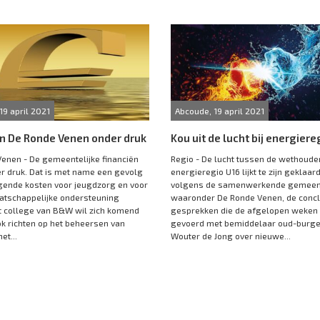
19 april 2021
Abcoude, 19 april 2021
n De Ronde Venen onder druk
Kou uit de lucht bij energiere
enen - De gemeentelijke financiën
Regio - De lucht tussen de wethouder
r druk. Dat is met name een gevolg
energieregio U16 lijkt te zijn geklaard
jgende kosten voor jeugdzorg en voor
volgens de samenwerkende gemeen
atschappelijke ondersteuning
waaronder De Ronde Venen, de conclu
 college van B&W wil zich komend
gesprekken die de afgelopen weken 
ok richten op het beheersen van
gevoerd met bemiddelaar oud-burg
et...
Wouter de Jong over nieuwe...