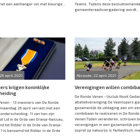
met een aanhanger vol met kleurige...
Teams. Tijdens deze besluitnemend
gemeenteraadsvergadering wordt...
26 april 2021
Abcoude, 22 april 2021
ers krijgen koninklijke
Verenigingen willen combib
heiding
De Ronde Venen - IJsclub Nooit Gedac
atletiekvereniging De Veenlopers g
enen - 13 inwoners van De Ronde
gezamenlijk de uitdaging aan om ee
 maandag 26 april verrast met een
combibaan te realiseren in De Ronde
 onderscheiding. 11 van hen zijn
Venen.Tijden veranderen, schrijven b
t Lid in de Orde van Oranje-Nassau,
verenigingen in een gezamenlijk pers
md tot Ridder in de Orde van Oranje-
ijspret op natuurijs is fantastisch, ma
1 is benoemd tot Ridder in de Orde