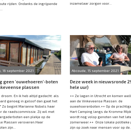
inzamelaar zorgen voor...
oute rijden. Ondanks de ingrijpende
..
, 16 september 2021
Abcoude, 15 september 2021
ig geen ‘ouwehoeren’-boten
Deze week in nieuwsronde 29
inkeveense plassen
hele uur)
 droom. En ik heb altijd gedacht: als
++ Ze lagen in Utrecht en komen well
hard genoeg in geloof dan gaat het
aan de Vinkeveense Plassen: de
" Zo begint Marianne Nobels haar
ouwehoerenboten.++ Op de prachtig
r de raadscommissie. Zij wil met
Hart Camping langs de Kromme Mijd
vergaderboten een plekje op de
wordt nog volop genoten van het lat
se Plassen veroveren.Haar
zomerweer.++ Onze lokale politieke 
en zijn...
zijn op zoek naar mensen voor op de..