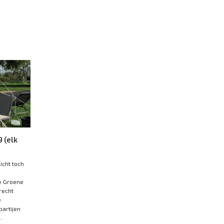
 (elk
icht toch
e Groene
recht
e
partijen
.