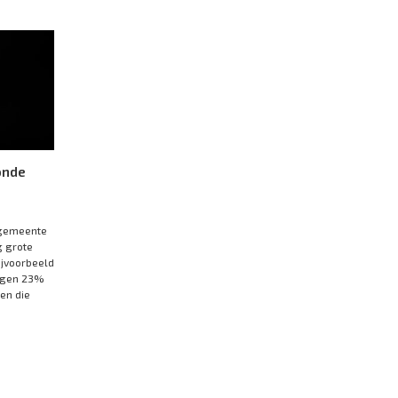
onde
r gemeente
g grote
ijvoorbeeld
egen 23%
en die