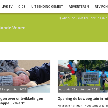
LIVE TV
GIDS
UITZENDING GEMIST
ADVERTEREN
RTV RO
ABCOUDE
·
AMSTELHOEK
·
BAAMB
Ronde Venen
 22 september 2021
Abcoude, 22 september 2021
rgen over ontwikkelingen
Opening de beweegtuin in mi
appelijk werk’
Mijdrecht - Vrijdag 17 september jl., t