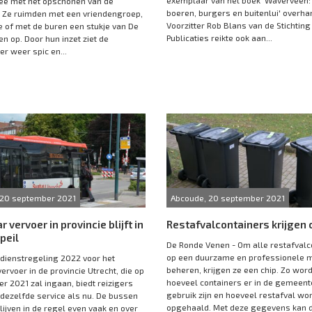
ee met het opschonen van de
boeren, burgers en buitenlui' overha
 Ze ruimden met een vriendengroep,
Voorzitter Rob Blans van de Stichting
e of met de buren een stukje van De
Publicaties reikte ook aan...
n op. Door hun inzet ziet de
r weer spic en...
 20 september 2021
Abcoude, 20 september 2021
 vervoer in provincie blijft in
Restafvalcontainers krijgen 
peil
De Ronde Venen - Om alle restafvalc
op een duurzame en professionele m
 dienstregeling 2022 voor het
beheren, krijgen ze een chip. Zo wordt
ervoer in de provincie Utrecht, die op
hoeveel containers er in de gemeent
r 2021 zal ingaan, biedt reizigers
gebruik zijn en hoeveel restafval wo
ezelfde service als nu. De bussen
opgehaald. Met deze gegevens kan 
lijven in de regel even vaak en over