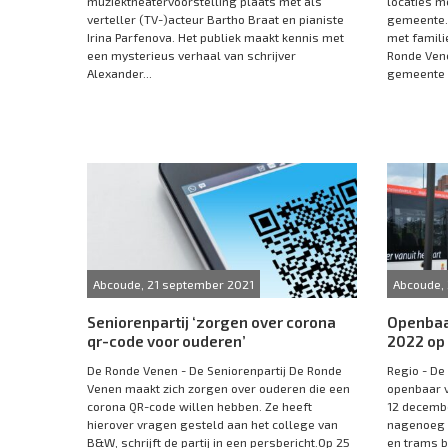
muziektheatervoorstelling plaats met als
locaties m
verteller (TV-)acteur Bartho Braat en pianiste
gemeente.
Irina Parfenova. Het publiek maakt kennis met
met famili
een mysterieus verhaal van schrijver
Ronde Vene
Alexander...
gemeente e
Abcoude, 21 september 2021
Abcoude,
Seniorenpartij ‘zorgen over corona
Openbaar
qr-code voor ouderen’
2022 op 
De Ronde Venen - De Seniorenpartij De Ronde
Regio - De
Venen maakt zich zorgen over ouderen die een
openbaar v
corona QR-code willen hebben. Ze heeft
12 decembe
hierover vragen gesteld aan het college van
nagenoeg d
B&W, schrijft de partij in een persbericht.Op 25
en trams b