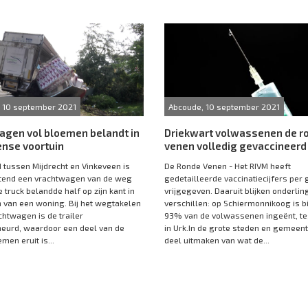
, 10 september 2021
Abcoude, 10 september 2021
agen vol bloemen belandt in
Driekwart volwassenen de r
ense voortuin
venen volledig gevaccineerd
 tussen Mijdrecht en Vinkeveen is
De Ronde Venen - Het RIVM heeft
htend een vrachtwagen van de weg
gedetailleerde vaccinatiecijfers pe
 truck belandde half op zijn kant in
vrijgegeven. Daaruit blijken onderlin
n van een woning. Bij het wegtakelen
verschillen: op Schiermonnikoog is b
chtwagen is de trailer
93% van de volwassenen ingeënt, t
eurd, waardoor een deel van de
in Urk.In de grote steden en gemeent
men eruit is...
deel uitmaken van wat de...