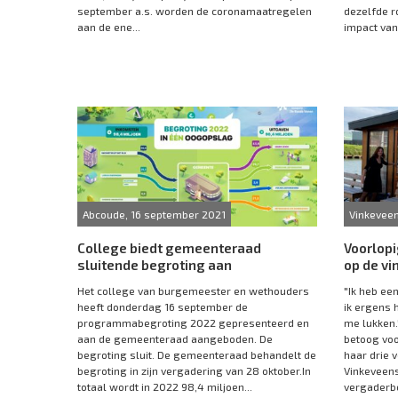
september a.s. worden de coronamaatregelen
dezelfde r
aan de ene...
impact van.
Abcoude, 16 september 2021
Vinkeveen
College biedt gemeenteraad
Voorlop
sluitende begroting aan
op de v
Het college van burgemeester en wethouders
"Ik heb een
heeft donderdag 16 september de
ik ergens 
programmabegroting 2022 gepresenteerd en
me lukken.
aan de gemeenteraad aangeboden. De
betoog voo
begroting sluit. De gemeenteraad behandelt de
haar drie 
begroting in zijn vergadering van 28 oktober.In
Vinkeveen
totaal wordt in 2022 98,4 miljoen...
vergaderbot