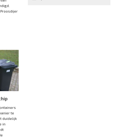
ndigd.
 Proosdijer
chip
ontainers
anier te
 duidelijk
e in
rdt
de