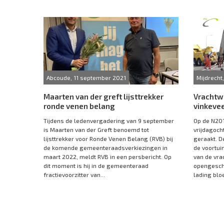
Abcoude, 11 september 2021
Mijdrecht
Maarten van der greft lijsttrekker
Vrachtw
ronde venen belang
vinkeve
Tijdens de ledenvergadering van 9 september
Op de N201
is Maarten van der Greft benoemd tot
vrijdagoc
lijsttrekker voor Ronde Venen Belang (RVB) bij
geraakt. De
de komende gemeenteraadsverkiezingen in
de voortui
maart 2022, meldt RVB in een persbericht. Op
van de vra
dit moment is hij in de gemeenteraad
opengesch
fractievoorzitter van...
lading bloe