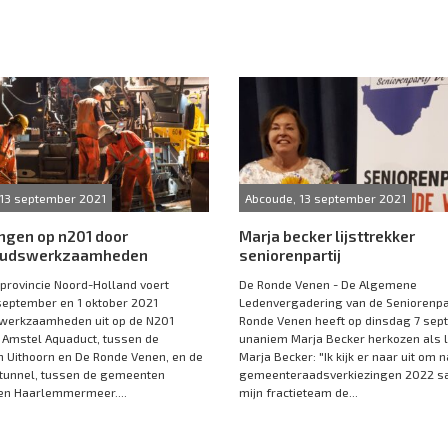
 13 september 2021
Abcoude, 13 september 2021
ngen op n201 door
Marja becker lijsttrekker
oudswerkzaamheden
seniorenpartij
 provincie Noord-Holland voert
De Ronde Venen - De Algemene
september en 1 oktober 2021
Ledenvergadering van de Seniorenpar
werkzaamheden uit op de N201
Ronde Venen heeft op dinsdag 7 sept
 Amstel Aquaduct, tussen de
unaniem Marja Becker herkozen als li
 Uithoorn en De Ronde Venen, en de
Marja Becker: "Ik kijk er naar uit om 
tunnel, tussen de gemeenten
gemeenteraadsverkiezingen 2022 
en Haarlemmermeer....
mijn fractieteam de...