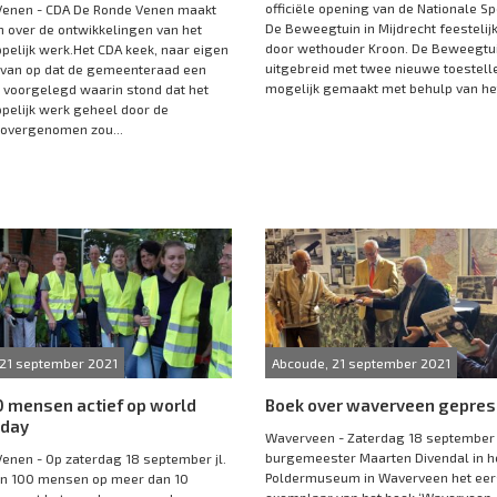
officiële opening van de Nationale Sp
Venen - CDA De Ronde Venen maakt
De Beweegtuin in Mijdrecht feesteli
n over de ontwikkelingen van het
door wethouder Kroon. De Beweegtui
elijk werk.Het CDA keek, naar eigen
uitgebreid met twee nieuwe toestellen
rvan op dat de gemeenteraad een
mogelijk gemaakt met behulp van het
 voorgelegd waarin stond dat het
elijk werk geheel door de
overgenomen zou...
 21 september 2021
Abcoude, 21 september 2021
0 mensen actief op world
Boek over waverveen gepres
 day
Waverveen - Zaterdag 18 september j
burgemeester Maarten Divendal in h
enen - Op zaterdag 18 september jl.
Poldermuseum in Waverveen het eer
'n 100 mensen op meer dan 10
exemplaar van het boek ‘Waverveen: