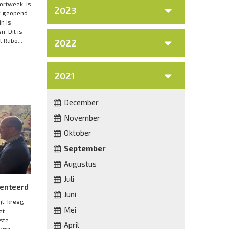
ortweek, is
2023
jk geopend
n is
. Dit is
 Rabo...
2022
2021
December
November
Oktober
September
Augustus
Juli
enteerd
Juni
l. kreeg
Mei
et
ste
April
 van