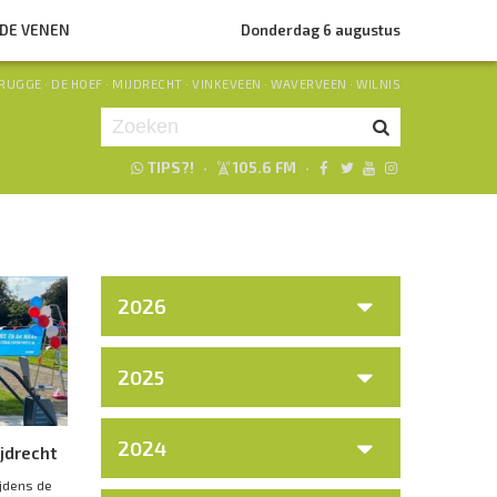
NDE VENEN
Donderdag 6 augustus
RUGGE
·
DE HOEF
·
MIJDRECHT
·
VINKEVEEN
·
WAVERVEEN
·
WILNIS
TIPS?!
·
105.6 FM
·
Je luistert nu naar
uur 1 van 0
«
Vorig uur
Volgend uur
»
2026
2025
2024
jdrecht
ijdens de