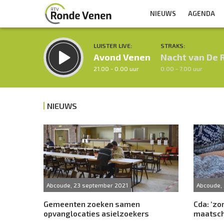
NIEUWS
AGENDA
LUISTER LIVE:
STRAKS:
Avond Venen
Nacht van De 
21.00 - 0.00 uur
0.00 - 7.00 uur
NIEUWS
Inklappen
Abcoude, 23 september 2021
Abcoude,
Gemeenten zoeken samen
Cda: ‘zo
opvanglocaties asielzoekers
maatsch