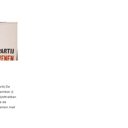
tij De
ember jl.
jsttrekker.
na de
samen met