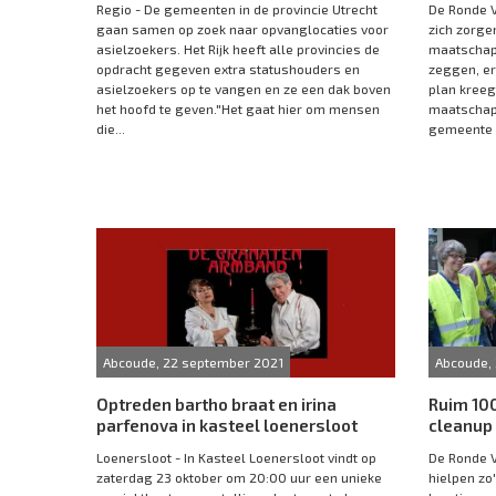
Regio - De gemeenten in de provincie Utrecht
De Ronde 
gaan samen op zoek naar opvanglocaties voor
zich zorge
asielzoekers. Het Rijk heeft alle provincies de
maatschapp
opdracht gegeven extra statushouders en
zeggen, e
asielzoekers op te vangen en ze een dak boven
plan kreeg
het hoofd te geven."Het gaat hier om mensen
maatschapp
die...
gemeente 
Abcoude, 22 september 2021
Abcoude,
Optreden bartho braat en irina
Ruim 10
parfenova in kasteel loenersloot
cleanup
Loenersloot - In Kasteel Loenersloot vindt op
De Ronde V
zaterdag 23 oktober om 20:00 uur een unieke
hielpen zo