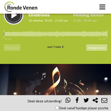
LUISTER TERUG:
LUISTER LIVE:
Eindeloos
Middag Venen
26 oktober, 19.00 - 21.00 uur
14.00 - 18.00 uur
19.00
20.00
uur 1 van 2
Vorig uur
Volgend uur
Inklappen
Deel deze uitzending!
Deel vanaf huidige player positie