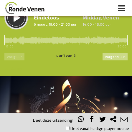
LUISTER TERUG:
LUISTER LIVE:
Eindeloos
Middag Venen
6 maart, 19.00 - 21.00 uur
14.00 - 18.00 uur
19.00
20.00
uur 1 van 2
Vorig uur
Volgend uur
Inklappen
Deel deze uitzending!
Deel vanaf huidige player positie