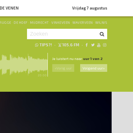
NDE VENEN
Vrijdag 7 augustus
RUGGE
·
DE HOEF
·
MIJDRECHT
·
VINKEVEEN
·
WAVERVEEN
·
WILNIS
TIPS?!
·
105.6 FM
·
Je luistert nu naar
uur 1 van 2
«
Vorig uur
Volgend uur
»
20.00