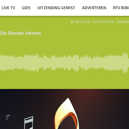
LIVE TV
GIDS
UITZENDING GEMIST
ADVERTEREN
RTV RO
ABCOUDE
·
AMSTELHOEK
·
BAAMB
 De Ronde Venen