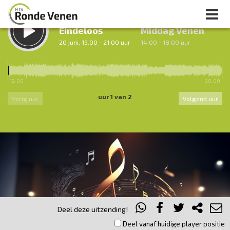
LUISTER TERUG:
LUISTER LIVE:
Eindeloos
Middag Venen
20 juni, 19.00 - 21.00 uur
14.00 - 18.00 uur
19.00
20.00
uur 1 van 2
Vorig uur
Volgend uur
Inklappen
Deel deze uitzending!
Deel vanaf huidige player positie