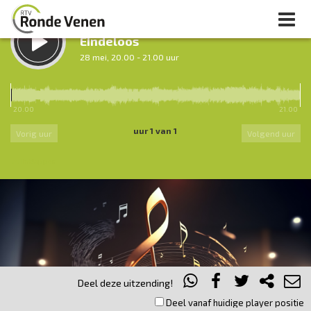
LUISTER TERUG:
Eindeloos
28 mei, 20.00 - 21.00 uur
LUISTER LIVE:
Nacht van De Ronde Venen
20.00
21.00
0.00 - 7.00 uur
uur 1 van 1
Vorig uur
Volgend uur
Inklappen
Deel deze uitzending!
Deel vanaf huidige player positie