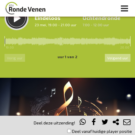
LUISTER TERUG:
LUISTER LIVE:
Eindeloos
Ochtendronde
23 mei, 19.00 - 21.00 uur
7.00 - 12.00 uur
19.00
20.00
uur 1 van 2
Vorig uur
Volgend uur
Inklappen
Deel deze uitzending!
Deel vanaf huidige player positie