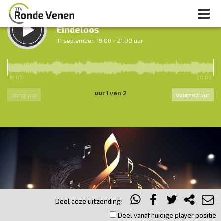
LUISTER TERUG:
Eindeloos
11 september, 19.00 - 21.00 uur
LUISTER LIVE:
Ochtendronde
19.00
20.00
7.00 - 12.00 uur
uur 1 van 2
Vorig uur
Volgend uur
Inklappen
Deel deze uitzending!
Deel vanaf huidige player positie