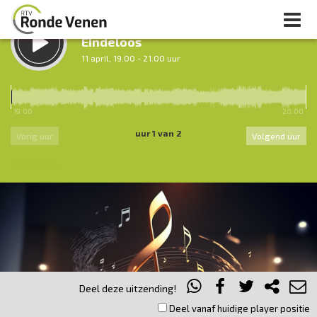
LUISTER TERUG:
Eindeloos
11 april, 19.00 - 21.00 uur
LUISTER LIVE:
Nacht van De Ronde Venen
19.00
20.00
0.00 - 7.00 uur
uur 1 van 2
Vorig uur
Volgend uur
Inklappen
Deel deze uitzending!
Deel vanaf huidige player positie