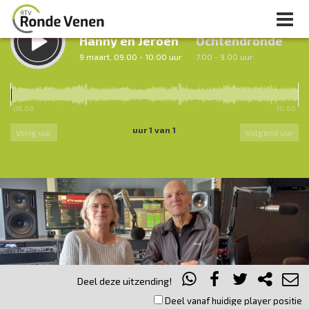
LUISTER TERUG:
LUISTER LIVE:
Hanny en Jeroen
Ochtendronde
9 maart, 09.00 - 10.00 uur
7.00 - 9.00 uur
09.00
10.00
uur 1 van 1
Vorig uur
Volgend uur
Inklappen
Deel deze uitzending!
Deel vanaf huidige player positie