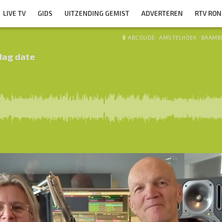
LIVE TV
GIDS
UITZENDING GEMIST
ADVERTEREN
RTV RO
ABCOUDE
·
AMSTELHOEK
·
BAAMB
dag date