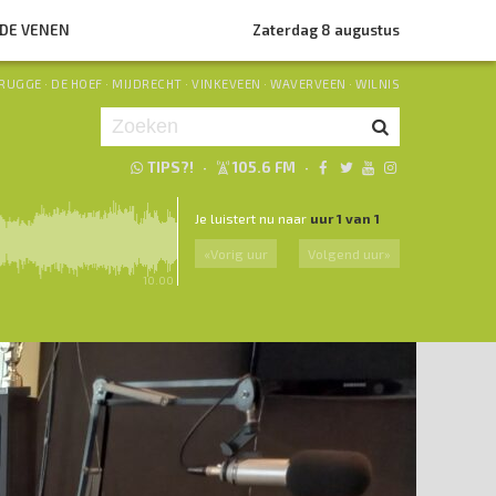
NDE VENEN
Zaterdag 8 augustus
RUGGE
·
DE HOEF
·
MIJDRECHT
·
VINKEVEEN
·
WAVERVEEN
·
WILNIS
TIPS?!
·
105.6 FM
·
Je luistert nu naar
uur 1 van 1
«
Vorig uur
Volgend uur
»
10.00