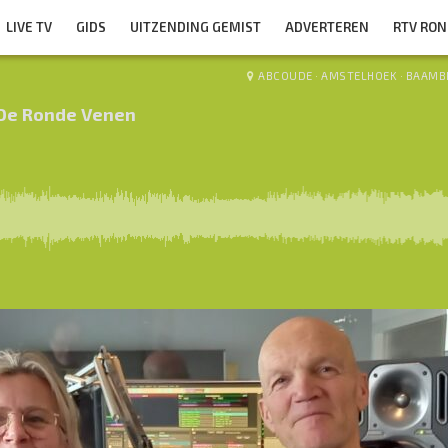
LIVE TV
GIDS
UITZENDING GEMIST
ADVERTEREN
RTV RO
ABCOUDE
·
AMSTELHOEK
·
BAAMB
 De Ronde Venen