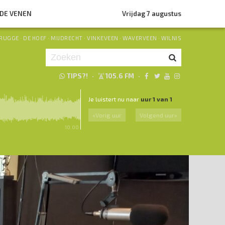
NDE VENEN
Vrijdag 7 augustus
RUGGE
·
DE HOEF
·
MIJDRECHT
·
VINKEVEEN
·
WAVERVEEN
·
WILNIS
TIPS?!
·
105.6 FM
·
Je luistert nu naar
uur 1 van 1
«
Vorig uur
Volgend uur
»
10.00