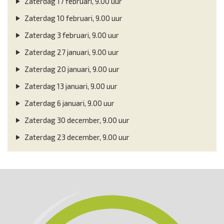
Zaterdag 17 februari, 9.00 uur
Zaterdag 10 februari, 9.00 uur
Zaterdag 3 februari, 9.00 uur
Zaterdag 27 januari, 9.00 uur
Zaterdag 20 januari, 9.00 uur
Zaterdag 13 januari, 9.00 uur
Zaterdag 6 januari, 9.00 uur
Zaterdag 30 december, 9.00 uur
Zaterdag 23 december, 9.00 uur