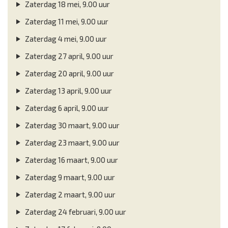
Zaterdag 18 mei, 9.00 uur
Zaterdag 11 mei, 9.00 uur
Zaterdag 4 mei, 9.00 uur
Zaterdag 27 april, 9.00 uur
Zaterdag 20 april, 9.00 uur
Zaterdag 13 april, 9.00 uur
Zaterdag 6 april, 9.00 uur
Zaterdag 30 maart, 9.00 uur
Zaterdag 23 maart, 9.00 uur
Zaterdag 16 maart, 9.00 uur
Zaterdag 9 maart, 9.00 uur
Zaterdag 2 maart, 9.00 uur
Zaterdag 24 februari, 9.00 uur