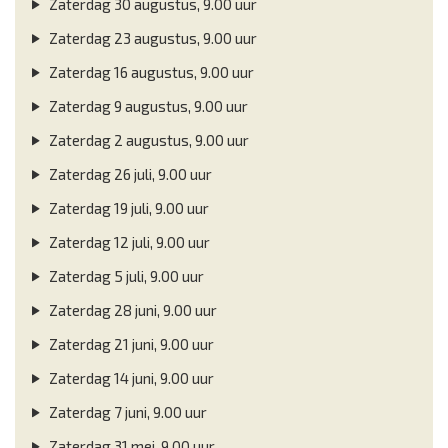
Zaterdag 30 augustus, 9.00 uur
Zaterdag 23 augustus, 9.00 uur
Zaterdag 16 augustus, 9.00 uur
Zaterdag 9 augustus, 9.00 uur
Zaterdag 2 augustus, 9.00 uur
Zaterdag 26 juli, 9.00 uur
Zaterdag 19 juli, 9.00 uur
Zaterdag 12 juli, 9.00 uur
Zaterdag 5 juli, 9.00 uur
Zaterdag 28 juni, 9.00 uur
Zaterdag 21 juni, 9.00 uur
Zaterdag 14 juni, 9.00 uur
Zaterdag 7 juni, 9.00 uur
Zaterdag 31 mei, 9.00 uur