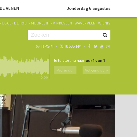
NDE VENEN
Donderdag 6 augustus
RUGGE
·
DE HOEF
·
MIJDRECHT
·
VINKEVEEN
·
WAVERVEEN
·
WILNIS
TIPS?!
·
105.6 FM
·
Je luistert nu naar
uur 1 van 1
«
Vorig uur
Volgend uur
»
10.00