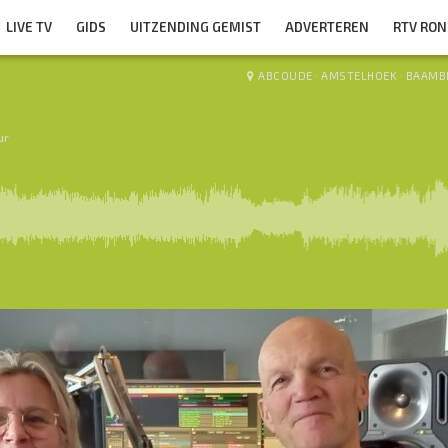
LIVE TV
GIDS
UITZENDING GEMIST
ADVERTEREN
RTV RO
ABCOUDE
·
AMSTELHOEK
·
BAAMB
ur