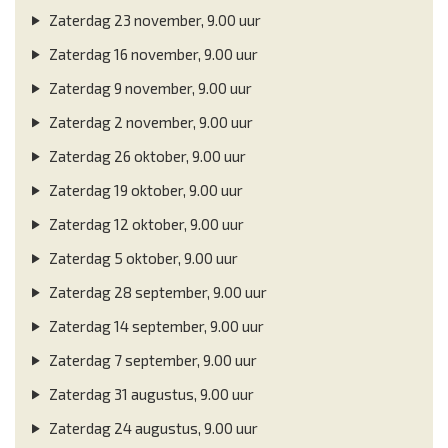
Zaterdag 23 november, 9.00 uur
Zaterdag 16 november, 9.00 uur
Zaterdag 9 november, 9.00 uur
Zaterdag 2 november, 9.00 uur
Zaterdag 26 oktober, 9.00 uur
Zaterdag 19 oktober, 9.00 uur
Zaterdag 12 oktober, 9.00 uur
Zaterdag 5 oktober, 9.00 uur
Zaterdag 28 september, 9.00 uur
Zaterdag 14 september, 9.00 uur
Zaterdag 7 september, 9.00 uur
Zaterdag 31 augustus, 9.00 uur
Zaterdag 24 augustus, 9.00 uur