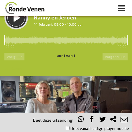
LUISTER TERUG:
Hanny en Jeroen
14 februari, 09.00 - 10.00 uur
LUISTER LIVE:
Nacht van De Ronde Venen
09.00
10.00
0.00 - 7.00 uur
uur 1 van 1
Vorig uur
Volgend uur
Inklappen
Deel deze uitzending!
Deel vanaf huidige player positie