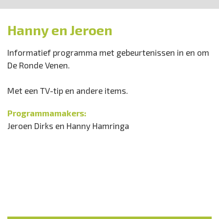
Hanny en Jeroen
Informatief programma met gebeurtenissen in en om
De Ronde Venen.
Met een TV-tip en andere items.
Programmamakers:
Jeroen Dirks en Hanny Hamringa