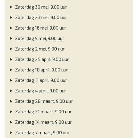
Zaterdag 30 mei, 9.00 uur
Zaterdag 23 mei, 9.00 uur
Zaterdag 16 mei, 9.00 uur
Zaterdag 9 mei, 9.00 uur
Zaterdag 2 mei, 9.00 uur
Zaterdag 25 april, 9.00 uur
Zaterdag 18 april, 9.00 uur
Zaterdag 11 april, 9.00 uur
Zaterdag 4 april, 9.00 uur
Zaterdag 28 maart, 9.00 uur
Zaterdag 21 maart, 9.00 uur
Zaterdag 14 maart, 9.00 uur
Zaterdag 7 maart, 9.00 uur