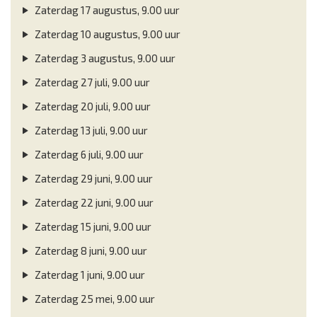
Zaterdag 17 augustus, 9.00 uur
Zaterdag 10 augustus, 9.00 uur
Zaterdag 3 augustus, 9.00 uur
Zaterdag 27 juli, 9.00 uur
Zaterdag 20 juli, 9.00 uur
Zaterdag 13 juli, 9.00 uur
Zaterdag 6 juli, 9.00 uur
Zaterdag 29 juni, 9.00 uur
Zaterdag 22 juni, 9.00 uur
Zaterdag 15 juni, 9.00 uur
Zaterdag 8 juni, 9.00 uur
Zaterdag 1 juni, 9.00 uur
Zaterdag 25 mei, 9.00 uur