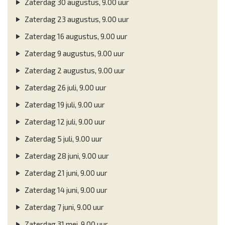
Zaterdag 30 augustus, 9.00 uur
Zaterdag 23 augustus, 9.00 uur
Zaterdag 16 augustus, 9.00 uur
Zaterdag 9 augustus, 9.00 uur
Zaterdag 2 augustus, 9.00 uur
Zaterdag 26 juli, 9.00 uur
Zaterdag 19 juli, 9.00 uur
Zaterdag 12 juli, 9.00 uur
Zaterdag 5 juli, 9.00 uur
Zaterdag 28 juni, 9.00 uur
Zaterdag 21 juni, 9.00 uur
Zaterdag 14 juni, 9.00 uur
Zaterdag 7 juni, 9.00 uur
Zaterdag 31 mei, 9.00 uur