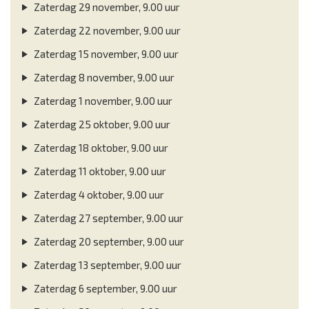
Zaterdag 29 november, 9.00 uur
Zaterdag 22 november, 9.00 uur
Zaterdag 15 november, 9.00 uur
Zaterdag 8 november, 9.00 uur
Zaterdag 1 november, 9.00 uur
Zaterdag 25 oktober, 9.00 uur
Zaterdag 18 oktober, 9.00 uur
Zaterdag 11 oktober, 9.00 uur
Zaterdag 4 oktober, 9.00 uur
Zaterdag 27 september, 9.00 uur
Zaterdag 20 september, 9.00 uur
Zaterdag 13 september, 9.00 uur
Zaterdag 6 september, 9.00 uur