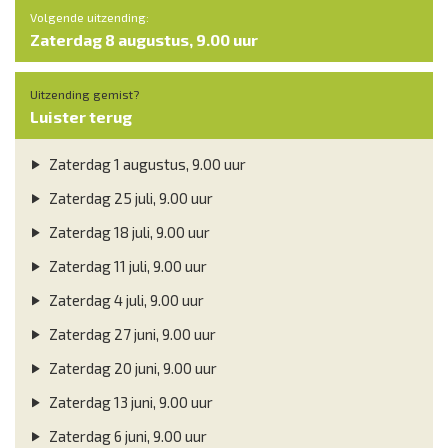
Volgende uitzending:
Zaterdag 8 augustus, 9.00 uur
Uitzending gemist?
Luister terug
Zaterdag 1 augustus, 9.00 uur
Zaterdag 25 juli, 9.00 uur
Zaterdag 18 juli, 9.00 uur
Zaterdag 11 juli, 9.00 uur
Zaterdag 4 juli, 9.00 uur
Zaterdag 27 juni, 9.00 uur
Zaterdag 20 juni, 9.00 uur
Zaterdag 13 juni, 9.00 uur
Zaterdag 6 juni, 9.00 uur