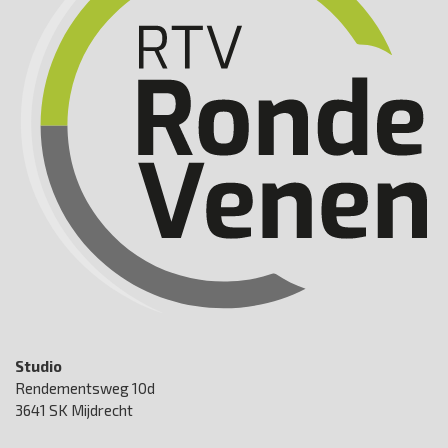
Studio
Rendementsweg 10d
3641 SK Mijdrecht