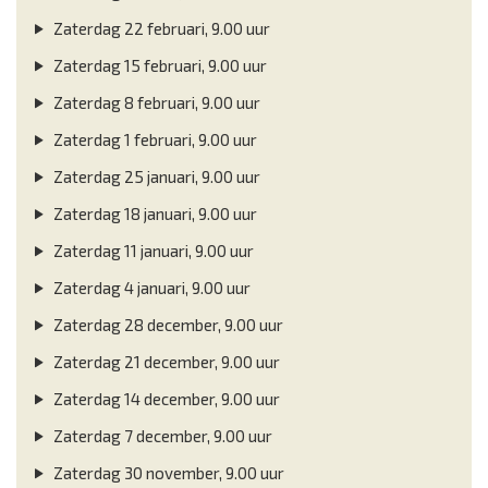
Zaterdag 22 februari, 9.00 uur
Zaterdag 15 februari, 9.00 uur
Zaterdag 8 februari, 9.00 uur
Zaterdag 1 februari, 9.00 uur
Zaterdag 25 januari, 9.00 uur
Zaterdag 18 januari, 9.00 uur
Zaterdag 11 januari, 9.00 uur
Zaterdag 4 januari, 9.00 uur
Zaterdag 28 december, 9.00 uur
Zaterdag 21 december, 9.00 uur
Zaterdag 14 december, 9.00 uur
Zaterdag 7 december, 9.00 uur
Zaterdag 30 november, 9.00 uur