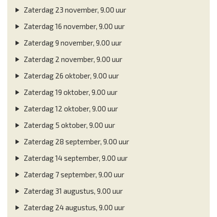
Zaterdag 23 november, 9.00 uur
Zaterdag 16 november, 9.00 uur
Zaterdag 9 november, 9.00 uur
Zaterdag 2 november, 9.00 uur
Zaterdag 26 oktober, 9.00 uur
Zaterdag 19 oktober, 9.00 uur
Zaterdag 12 oktober, 9.00 uur
Zaterdag 5 oktober, 9.00 uur
Zaterdag 28 september, 9.00 uur
Zaterdag 14 september, 9.00 uur
Zaterdag 7 september, 9.00 uur
Zaterdag 31 augustus, 9.00 uur
Zaterdag 24 augustus, 9.00 uur