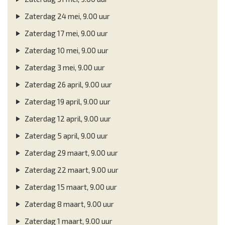
Zaterdag 24 mei, 9.00 uur
Zaterdag 17 mei, 9.00 uur
Zaterdag 10 mei, 9.00 uur
Zaterdag 3 mei, 9.00 uur
Zaterdag 26 april, 9.00 uur
Zaterdag 19 april, 9.00 uur
Zaterdag 12 april, 9.00 uur
Zaterdag 5 april, 9.00 uur
Zaterdag 29 maart, 9.00 uur
Zaterdag 22 maart, 9.00 uur
Zaterdag 15 maart, 9.00 uur
Zaterdag 8 maart, 9.00 uur
Zaterdag 1 maart, 9.00 uur