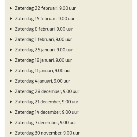
Zaterdag 22 februari, 9.00 uur
Zaterdag 15 februari, 9.00 uur
Zaterdag 8 februari, 9.00 uur
Zaterdag 1 februari, 9.00 uur
Zaterdag 25 januari, 9.00 uur
Zaterdag 18 januari, 9.00 uur
Zaterdag 11 januari, 9.00 uur
Zaterdag 4 januari, 9.00 uur
Zaterdag 28 december, 9.00 uur
Zaterdag 21 december, 9.00 uur
Zaterdag 14 december, 9.00 uur
Zaterdag 7 december, 9.00 uur
Zaterdag 30 november, 9.00 uur