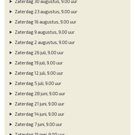
Zaterdag 30 augustus, 9.00 uur
Zaterdag 23 augustus, 9.00 uur
Zaterdag 16 augustus, 9.00 uur
Zaterdag 9 augustus, 9.00 uur
Zaterdag 2 augustus, 9.00 uur
Zaterdag 26 juli, 9.00 uur
Zaterdag 19 juli, 9.00 uur
Zaterdag 12 juli, 9.00 uur
Zaterdag 5 juli, 9.00 uur
Zaterdag 28 juni, 9.00 uur
Zaterdag 21 juni, 9.00 uur
Zaterdag 14 juni, 9.00 uur
Zaterdag 7 juni, 9.00 uur
Zaterdag 31 mei, 9.00 uur