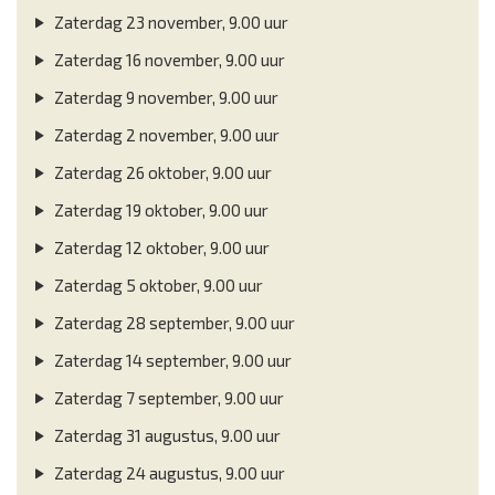
Zaterdag 23 november, 9.00 uur
Zaterdag 16 november, 9.00 uur
Zaterdag 9 november, 9.00 uur
Zaterdag 2 november, 9.00 uur
Zaterdag 26 oktober, 9.00 uur
Zaterdag 19 oktober, 9.00 uur
Zaterdag 12 oktober, 9.00 uur
Zaterdag 5 oktober, 9.00 uur
Zaterdag 28 september, 9.00 uur
Zaterdag 14 september, 9.00 uur
Zaterdag 7 september, 9.00 uur
Zaterdag 31 augustus, 9.00 uur
Zaterdag 24 augustus, 9.00 uur