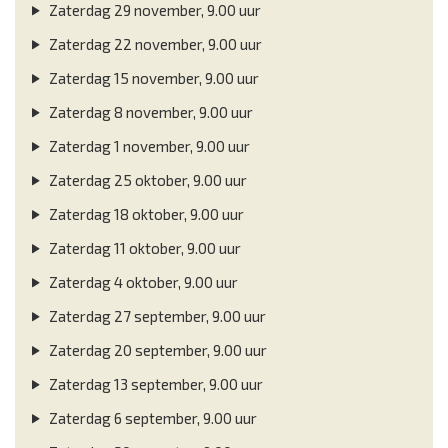
Zaterdag 29 november, 9.00 uur
Zaterdag 22 november, 9.00 uur
Zaterdag 15 november, 9.00 uur
Zaterdag 8 november, 9.00 uur
Zaterdag 1 november, 9.00 uur
Zaterdag 25 oktober, 9.00 uur
Zaterdag 18 oktober, 9.00 uur
Zaterdag 11 oktober, 9.00 uur
Zaterdag 4 oktober, 9.00 uur
Zaterdag 27 september, 9.00 uur
Zaterdag 20 september, 9.00 uur
Zaterdag 13 september, 9.00 uur
Zaterdag 6 september, 9.00 uur