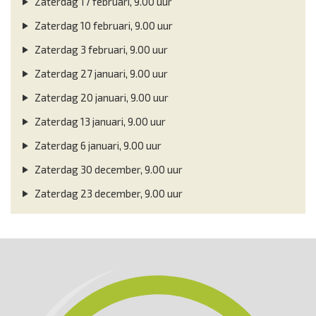
Zaterdag 17 februari, 9.00 uur
Zaterdag 10 februari, 9.00 uur
Zaterdag 3 februari, 9.00 uur
Zaterdag 27 januari, 9.00 uur
Zaterdag 20 januari, 9.00 uur
Zaterdag 13 januari, 9.00 uur
Zaterdag 6 januari, 9.00 uur
Zaterdag 30 december, 9.00 uur
Zaterdag 23 december, 9.00 uur