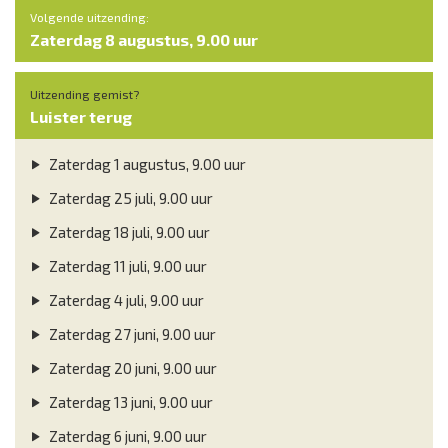
Volgende uitzending:
Zaterdag 8 augustus, 9.00 uur
Uitzending gemist?
Luister terug
Zaterdag 1 augustus, 9.00 uur
Zaterdag 25 juli, 9.00 uur
Zaterdag 18 juli, 9.00 uur
Zaterdag 11 juli, 9.00 uur
Zaterdag 4 juli, 9.00 uur
Zaterdag 27 juni, 9.00 uur
Zaterdag 20 juni, 9.00 uur
Zaterdag 13 juni, 9.00 uur
Zaterdag 6 juni, 9.00 uur