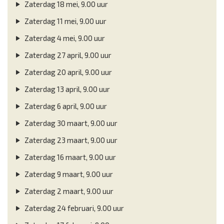
Zaterdag 18 mei, 9.00 uur
Zaterdag 11 mei, 9.00 uur
Zaterdag 4 mei, 9.00 uur
Zaterdag 27 april, 9.00 uur
Zaterdag 20 april, 9.00 uur
Zaterdag 13 april, 9.00 uur
Zaterdag 6 april, 9.00 uur
Zaterdag 30 maart, 9.00 uur
Zaterdag 23 maart, 9.00 uur
Zaterdag 16 maart, 9.00 uur
Zaterdag 9 maart, 9.00 uur
Zaterdag 2 maart, 9.00 uur
Zaterdag 24 februari, 9.00 uur