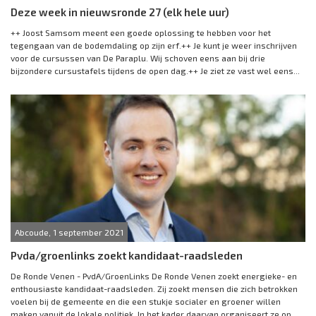
Deze week in nieuwsronde 27 (elk hele uur)
++ Joost Samsom meent een goede oplossing te hebben voor het
tegengaan van de bodemdaling op zijn erf.++ Je kunt je weer inschrijven
voor de cursussen van De Paraplu. Wij schoven eens aan bij drie
bijzondere cursustafels tijdens de open dag.++ Je ziet ze vast wel eens...
Abcoude, 1 september 2021
Pvda/groenlinks zoekt kandidaat-raadsleden
De Ronde Venen - PvdA/GroenLinks De Ronde Venen zoekt energieke- en
enthousiaste kandidaat-raadsleden. Zij zoekt mensen die zich betrokken
voelen bij de gemeente en die een stukje socialer en groener willen
maken vanuit de lokale politiek. In het kader daarvan organiseert ze op...