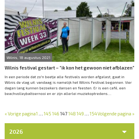
Wilnis, 18 augustus 2021
Wilnis festival gestart – “ik kon het gewoon niet afblazen”
In een periode dat zo'n beetje alle festivals worden afgelast, gaat in
Wilnis de vlag uit: vandaag is namelijk het Wilnis Festival begonnen. Vier
dagen lang kunnen bezoekers dansen en feesten. Er is een café, een
beachvolleybaltoernooi en er zijn allerlei muziekoptredens....
« Vorige pagina
1
…
145
146
147
148
149
…
154
Volgende pagina »
2026