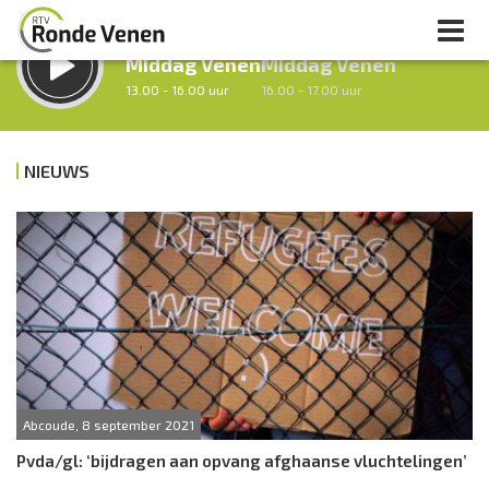
LUISTER LIVE:
STRAKS:
Middag Venen
Middag Venen
13.00 - 16.00 uur
16.00 - 17.00 uur
NIEUWS
uur 1 van 0
Vorig uur
Volgend uur
Inklappen
Abcoude, 8 september 2021
Pvda/gl: ‘bijdragen aan opvang afghaanse vluchtelingen’