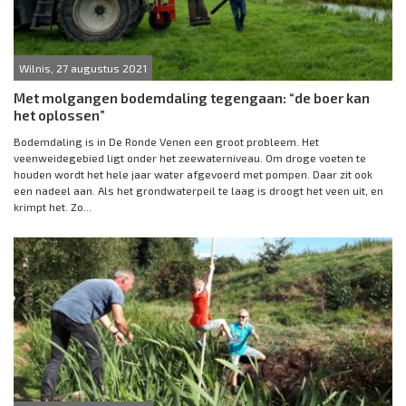
Wilnis, 27 augustus 2021
Met molgangen bodemdaling tegengaan: “de boer kan
het oplossen”
Bodemdaling is in De Ronde Venen een groot probleem. Het
veenweidegebied ligt onder het zeewaterniveau. Om droge voeten te
houden wordt het hele jaar water afgevoerd met pompen. Daar zit ook
een nadeel aan. Als het grondwaterpeil te laag is droogt het veen uit, en
krimpt het. Zo...