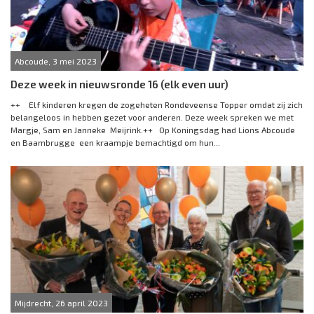
Abcoude, 3 mei 2023
Deze week in nieuwsronde 16 (elk even uur)
++ Elf kinderen kregen de zogeheten Rondeveense Topper omdat zij zich
belangeloos in hebben gezet voor anderen. Deze week spreken we met
Margje, Sam en Janneke Meijrink.++ Op Koningsdag had Lions Abcoude
en Baambrugge een kraampje bemachtigd om hun...
Mijdrecht, 26 april 2023