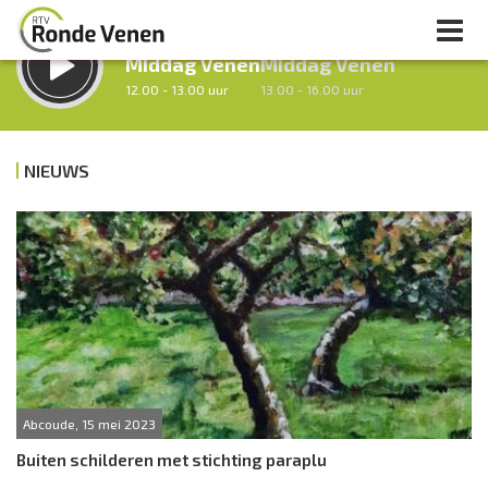
LUISTER LIVE:
STRAKS:
Middag Venen
Middag Venen
12.00 - 13.00 uur
13.00 - 16.00 uur
NIEUWS
uur 1 van 0
Vorig uur
Volgend uur
Inklappen
Abcoude, 15 mei 2023
Buiten schilderen met stichting paraplu