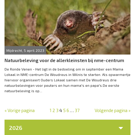
Mijdrecht, 5 april 2023
Natuurbeleving voor de allerkleinsten bij nme-centrum
De Ronde Venen - Het ligt in de bedoeling om in september een Mama
Lokaal in NME-centrum De Woudreus in Wilnis te starten. Als opwarmertje
hiervoor organiseert Ouders Lokaal samen met De Woudreus drie
natuurbelevingen voor peuters en hun mama's en papa's.De eerste
natuurbeleving is op...
« Vorige pagina
1
2
3
4
5
6
…
37
Volgende pagina »
2026