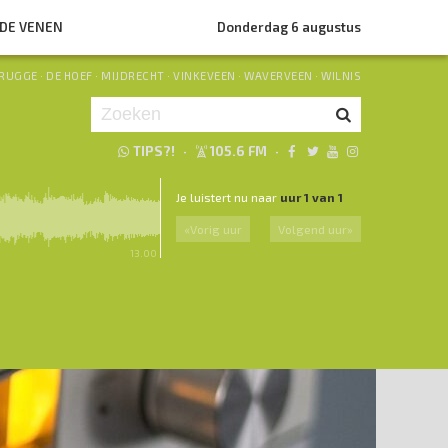
NDE VENEN
Donderdag 6 augustus
RUGGE
·
DE HOEF
·
MIJDRECHT
·
VINKEVEEN
·
WAVERVEEN
·
WILNIS
TIPS?!
·
105.6 FM
·
Je luistert nu naar
uur 1 van 1
«
Vorig uur
Volgend uur
»
13.00