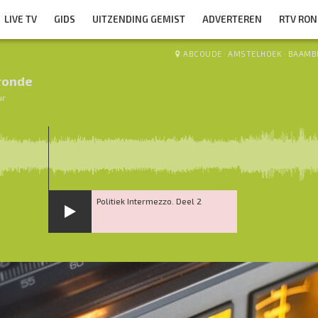
LIVE TV
GIDS
UITZENDING GEMIST
ADVERTEREN
RTV RO
ABCOUDE
·
AMSTELHOEK
·
BAAMB
ronde
ur
Politiek Intermezzo. Deel 2