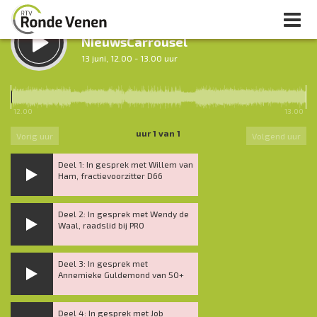
LUISTER TERUG:
NieuwsCarrousel
13 juni, 12.00 - 13.00 uur
LUISTER LIVE:
Tussen Twaalf en Twee
12.00
13.00
12.00 - 14.00 uur
uur 1 van 1
Vorig uur
Volgend uur
Deel 1: In gesprek met Willem van
Ham, fractievoorzitter D66
Deel 2: In gesprek met Wendy de
Waal, raadslid bij PRO
Deel 3: In gesprek met
Annemieke Guldemond van 50+
Deel 4: In gesprek met Job