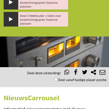
bestemmingsplan Vveense
plassen
Deel 5 Wethouder v Uden over
bestemmingsplan Vveense
plassen
Inklappen
Deel deze uitzending!
Deel vanaf huidige player positie
NieuwsCarrousel
Informatief nieuwsprogramma met diverse