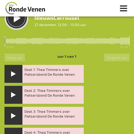
LUISTER TERUG:
NieuwsCarrousel
27 december, 12.00 - 13.00 uur
LUISTER LIVE:
Tussen Twaalf en Twee
12.00
13.00
12.00 - 14.00 uur
uur 1 van 1
Vorig uur
Volgend uur
Deel 1: Thea Timmers over
Fietsersbond De Ronde Venen
Deel 2: Thea Timmers over
Fietsersbond De Ronde Venen
Deel 3: Thea Timmers over
Fietsersbond De Ronde Venen
Deel 4: Thea Timmers over