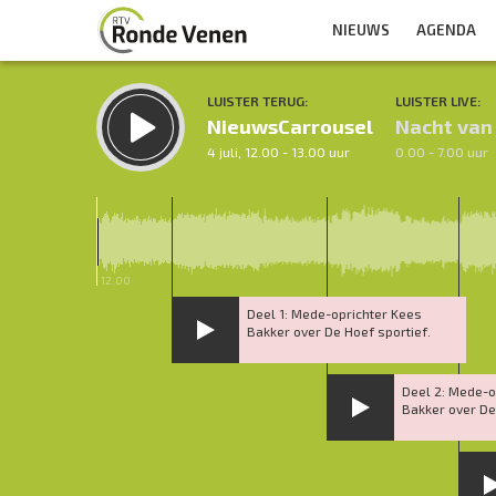
NIEUWS
AGENDA
LUISTER TERUG:
LUISTER LIVE:
NieuwsCarrousel
Nacht van
4 juli, 12.00 - 13.00 uur
0.00 - 7.00 uur
12.00
Deel 1: Mede-oprichter Kees
Bakker over De Hoef sportief.
Deel 2: Mede-o
Bakker over De