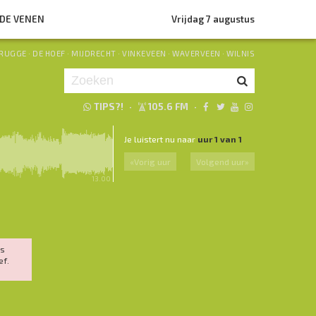
NDE VENEN
Vrijdag 7 augustus
RUGGE
·
DE HOEF
·
MIJDRECHT
·
VINKEVEEN
·
WAVERVEEN
·
WILNIS
TIPS?!
·
105.6 FM
·
Je luistert nu naar
uur 1 van 1
«
Vorig uur
Volgend uur
»
13.00
es
ef.