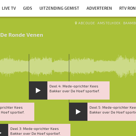
LIVE TV
GIDS
UITZENDING GEMIST
ADVERTEREN
RTV RO
ABCOUDE
·
AMSTELHOEK
·
BAAMB
 De Ronde Venen
Deel 4: Mede-oprichter Kees
Bakker over De Hoef sportief.
prichter Kees
Deel 5: Mede-oprichter Ke
 Hoef sportief.
Bakker over De Hoef sporti
Deel 3: Mede-oprichter Kees
Bakker over De Hoef sportief.