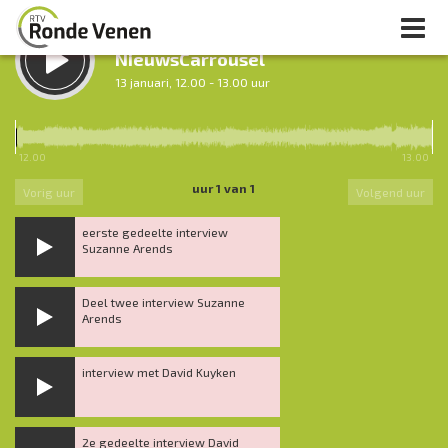
LUISTER TERUG:
NieuwsCarrousel
13 januari, 12.00 - 13.00 uur
LUISTER LIVE:
De Geheime Zender
12.00
13.00
20.00 - 23.00 uur
uur 1 van 1
Vorig uur
Volgend uur
eerste gedeelte interview
Suzanne Arends
Deel twee interview Suzanne
Arends
interview met David Kuyken
2e gedeelte interview David