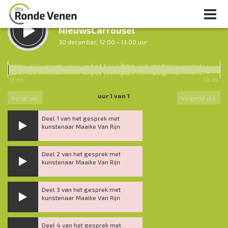
LUISTER TERUG:
NieuwsCarrousel
30 december, 12.00 - 13.00 uur
LUISTER LIVE:
Ochtendronde
12.00
13.00
7.00 - 12.00 uur
uur 1 van 1
Vorig uur
Volgend uur
Deel 1 van het gesprek met
kunstenaar Maaike Van Rijn
Deel 2 van het gesprek met
kunstenaar Maaike Van Rijn
Deel 3 van het gesprek met
kunstenaar Maaike Van Rijn
Deel 4 van het gesprek met